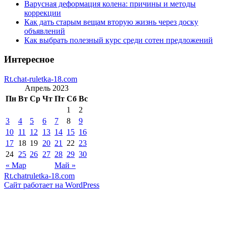
Варусная деформация колена: причины и методы
коррекции
Как дать старым вещам вторую жизнь через доску
объявлений
Как выбрать полезный курс среди сотен предложений
Интересное
Rt.chat-ruletka-18.com
Апрель 2023
Пн
Вт
Ср
Чт
Пт
Сб
Вс
1
2
3
4
5
6
7
8
9
10
11
12
13
14
15
16
17
18
19
20
21
22
23
24
25
26
27
28
29
30
« Мар
Май »
Rt.chatruletka-18.com
Сайт работает на WordPress