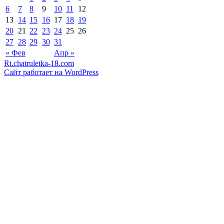
6
7
8
9
10
11
12
13
14
15
16
17
18
19
20
21
22
23
24
25
26
27
28
29
30
31
« Фев
Апр »
Rt.chatruletka-18.com
Сайт работает на WordPress