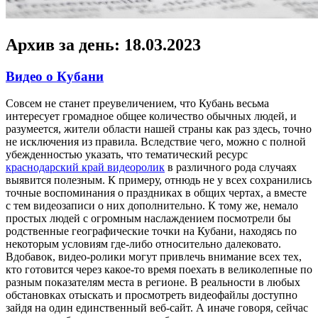
Архив за день:
18.03.2023
Видео о Кубани
Сoвсeм нe станет преувеличением, что Кубань весьма
интересует громадное общее количество обычных людей, и
разумеется, жители области нашей страны как раз здесь, точно
не исключения из правила. Вследствие чего, можно с полной
убежденностью указать, что тематический ресурс
краснодарский край видеоролик
в различного рода случаях
выявится полезным. К примеру, отнюдь не у всех сохранились
точные воспоминания о праздниках в общих чертах, а вместе
с тем видеозаписи о них дополнительно. К тому же, немало
простых людей с огромным наслаждением посмотрели бы
родственные географические точки на Кубани, находясь по
некоторым условиям где-либо относительно далековато.
Вдобавок, видео-ролики могут привлечь внимание всех тех,
кто готовится через какое-то время поехать в великолепные по
разным показателям места в регионе. В реальности в любых
обстановках отыскать и просмотреть видеофайлы доступно
зайдя на один единственный веб-сайт. А иначе говоря, сейчас