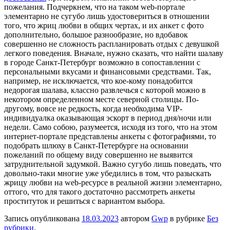
пожелания. Подчеркнем, что на таком web-портале
элементарно не сугубо лишь удостовериться в отношении
того, что жриц любви в общих чертах, и их анкет с фото
дополнительно, большое разнообразие, но вдобавок
совершенно не сложность распланировать отдых с девушкой
легкого поведения. Вначале, нужно сказать, что найти шалаву
в городе Санкт-Петербург возможно в сопоставлении с
персональными вкусами и финансовыми средствами. Так,
например, не исключается, что кое-кому понадобится
недорогая шалава, классно развлечься с которой можно в
некотором определенном месте северной столицы. По-
другому, вовсе не редкость, когда необходима VIP-
индивидуалка оказывающая эскорт в период дня/ночи или
недели. Само собою, разумеется, исходя из того, что на этом
интернет-портале представлены анкеты с фотографиями, то
подобрать шлюху в Санкт-Петербурге на основании
пожеланий по общему виду совершенно не выявится
затруднительной задумкой. Важно сугубо лишь поведать, что
довольно-таки многие уже убедились в том, что разыскать
жрицу любви на web-ресурсе в реальной жизни элементарно,
оттого, что для такого достаточно рассмотреть анкеты
проституток и решиться с вариантом выбора.
Запись опубликована
18.03.2023
автором
Gwp
в рубрике
Без
рубрики
.