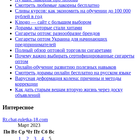
Смотреть любимые лакорны бесплатно
Сливы курсов: как экономить на обучении до 100 000
рублей в год
Kinogo — сайт с большим выбором
Дорамы, которые стали хитами
Сигареты оптом: разнообразие брендов
Сигареты оптом Украина для начинающих
предпринимателей
Полный обзор оптовой торговли сигаретами
Почему важно выбирать сертифицированные сигареты
оптом
Онлайн-обучение развитию полезных навыков
Смотреть дорамы онлайн бесплатно на русском языке
Варусная деформация колена: причины и методы
коррекции
Как дать старым вещам вторую жизнь через доску
объявлений
Интересное
Rt.chat-ruletka-18.com
Март 2023
Пн
Вт
Ср
Чт
Пт
Сб
Вс
1
2
3
4
5