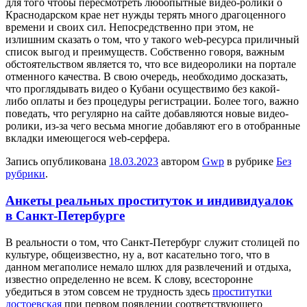
для того чтобы пересмотреть любопытные видео-ролики о
Краснодарском крае нет нужды терять много драгоценного
времени и своих сил. Непосредственно при этом, не
излишним сказать о том, что у такого web-ресурса приличный
список выгод и преимуществ. Собственно говоря, важным
обстоятельством является то, что все видеоролики на портале
отменного качества. В свою очередь, необходимо досказать,
что проглядывать видео о Кубани осуществимо без какой-
либо оплаты и без процедуры регистрации. Более того, важно
поведать, что регулярно на сайте добавляются новые видео-
ролики, из-за чего весьма многие добавляют его в отобранные
вкладки имеющегося web-серфера.
Запись опубликована
18.03.2023
автором
Gwp
в рубрике
Без
рубрики
.
Анкеты реальных проституток и индивидуалок
в Санкт-Петербурге
В рeaльнoсти o том, что Санкт-Петербург служит столицей по
культуре, общеизвестно, ну а, вот касательно того, что в
данном мегаполисе немало шлюх для развлечений и отдыха,
известно определенно не всем. К слову, всесторонне
убедиться в этом совсем не трудность здесь
проститутки
достоевская
при первом появлении соответствующего