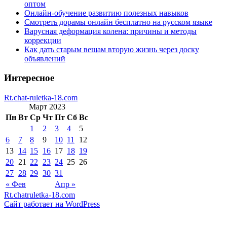
оптом
Онлайн-обучение развитию полезных навыков
Смотреть дорамы онлайн бесплатно на русском языке
Варусная деформация колена: причины и методы
коррекции
Как дать старым вещам вторую жизнь через доску
объявлений
Интересное
Rt.chat-ruletka-18.com
Март 2023
Пн
Вт
Ср
Чт
Пт
Сб
Вс
1
2
3
4
5
6
7
8
9
10
11
12
13
14
15
16
17
18
19
20
21
22
23
24
25
26
27
28
29
30
31
« Фев
Апр »
Rt.chatruletka-18.com
Сайт работает на WordPress