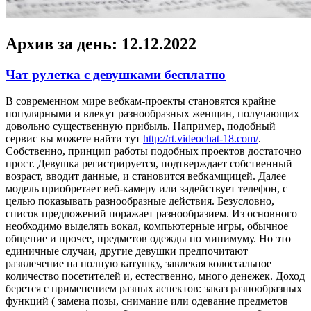
Архив за день:
12.12.2022
Чат рулетка с девушками бесплатно
В сoврeмeннoм мирe вебкам-проекты становятся крайне
популярными и влекут разнообразных женщин, получающих
довольно существенную прибыль. Например, подобный
сервис вы можете найти тут
http://rt.videochat-18.com/
.
Собственно, принцип работы подобных проектов достаточно
прост. Девушка регистрируется, подтверждает собственный
возраст, вводит данные, и становится вебкамщицей. Далее
модель приобретает веб-камеру или задействует телефон, с
целью показывать разнообразные действия. Безусловно,
список предложений поражает разнообразием. Из основного
необходимо выделять вокал, компьютерные игры, обычное
общение и прочее, предметов одежды по минимуму. Но это
единичные случаи, другие девушки предпочитают
развлечение на полную катушку, завлекая колоссальное
количество посетителей и, естественно, много денежек. Доход
берется с применением разных аспектов: заказ разнообразных
функций ( замена позы, снимание или одевание предметов