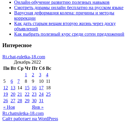
Онлайн-обучение развитию полезных навыков
Смотреть дорамы онлайн бесплатно на русском языке
Варусная деформация колена: причины и методы
коррекции
Как дать старым вещам вторую жизнь через доску
объявлений
Как выбрать полезный курс среди сотен предложений
Интересное
Rt.chat-ruletka-18.com
Декабрь 2022
Пн
Вт
Ср
Чт
Пт
Сб
Вс
1
2
3
4
5
6
7
8
9
10
11
12
13
14
15
16
17
18
19
20
21
22
23
24
25
26
27
28
29
30
31
« Ноя
Янв »
Rt.chatruletka-18.com
Сайт работает на WordPress