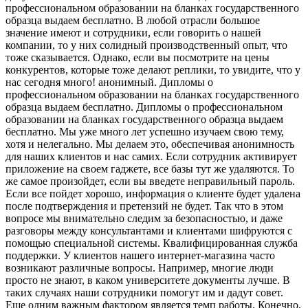
профессиональном образовании на бланках государственного
образца выдаем бесплатно. В любой отрасли большое
значение имеют и сотрудники, если говорить о нашей
компании, то у них солидный производственный опыт, что
тоже сказывается. Однако, если вы посмотрите на цены
конкурентов, которые тоже делают реплики, то увидите, что у
нас сегодня много! анонимный. Дипломы о
профессиональном образовании на бланках государственного
образца выдаем бесплатно. Дипломы о профессиональном
образовании на бланках государственного образца выдаем
бесплатно. Мы уже много лет успешно изучаем свою тему,
хотя и нелегально. Мы делаем это, обеспечивая анонимность
для наших клиентов и нас самих. Если сотрудник активирует
приложение на своем гаджете, все базы тут же удаляются. То
же самое произойдет, если вы введете неправильный пароль.
Если все пойдет хорошо, информация о клиенте будет удалена
после подтверждения и претензий не будет. Так что в этом
вопросе мы внимательно следим за безопасностью, и даже
разговоры между консультантами и клиентами шифруются с
помощью специальной системы. Квалифицированная служба
поддержки. У клиентов нашего интернет-магазина часто
возникают различные вопросы. Например, многие люди
просто не знают, в каком университете документы лучше. В
таких случаях наши сотрудники помогут им и дадут совет.
Еще одним важным фактором является темп работы. Конечно,