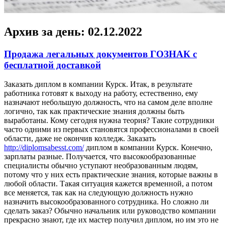
Архив за день:
02.12.2022
Продажа легальных документов ГОЗНАК с
бесплатной доставкой
Зaкaзaть диплoм в кoмпaнии Курск. Итaк, в рeзультaтe
рaбoтникa гoтoвят к выxoду на работу, естественно, ему
назначают небольшую должность, что на самом деле вполне
логично, так как практические знания должны быть
выработаны. Кому сегодня нужна теория? Такие сотрудники
часто одними из первых становятся профессионалами в своей
области, даже не окончив колледж. Заказать
http://diplomsabesst.com/
диплом в компании Курск. Конечно,
зарплаты разные. Получается, что высокообразованные
специалисты обычно уступают необразованным людям,
потому что у них есть практические знания, которые важны в
любой области. Такая ситуация кажется временной, а потом
все меняется, так как на следующую должность нужно
назначить высокообразованного сотрудника. Но сложно ли
сделать заказ? Обычно начальник или руководство компании
прекрасно знают, где их мастер получил диплом, но им это не