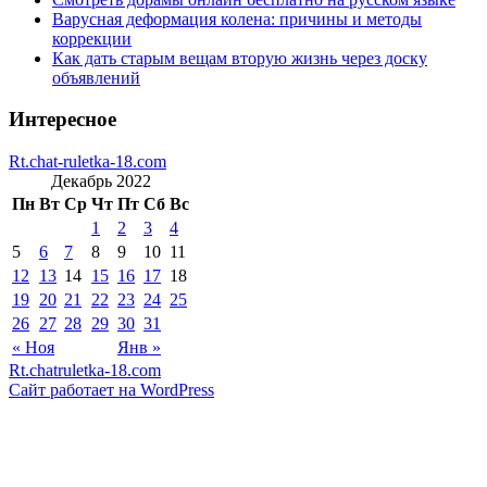
Варусная деформация колена: причины и методы
коррекции
Как дать старым вещам вторую жизнь через доску
объявлений
Интересное
Rt.chat-ruletka-18.com
Декабрь 2022
Пн
Вт
Ср
Чт
Пт
Сб
Вс
1
2
3
4
5
6
7
8
9
10
11
12
13
14
15
16
17
18
19
20
21
22
23
24
25
26
27
28
29
30
31
« Ноя
Янв »
Rt.chatruletka-18.com
Сайт работает на WordPress