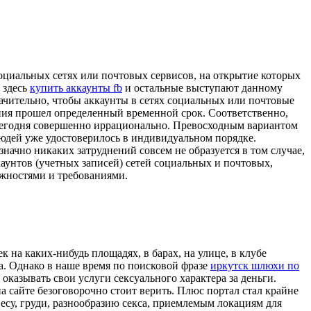
социальных сетях или почтовых сервисов, на открытие которых
 здесь
купить аккаунты fb
и остальные выступают данному
ачительно, чтобы аккаунты в сетях социальных или почтовые
дания прошел определенный временной срок. Соответственно,
ь сегодня совершенно иррационально. Превосходным вариантом
людей уже удостоверилось в индивидуальном порядке.
значно никаких затруднений совсем не образуется в том случае,
аунтов (учетных записей) сетей социальных и почтовых,
ожностями и требованиями.
на каких-нибудь площадях, в барах, на улице, в клубе
а. Однако в наше время по поисковой фразе
иркутск шлюхи по
казывать свои услуги сексуального характера за деньги.
 сайте безоговорочно стоит верить. Плюс портал стал крайне
весу, груди, разнообразию секса, приемлемым локациям для