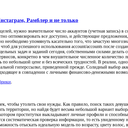
нстаграм, Рамблер и не только
целей, нужно значительное число аккаунтов (учетная запись) в 
атно оптимизировать все доступно, и действующие предложения,
 необходимо упомянуть касательно того, что зачастую многозн
 чтоб для успешного использования account/accounts после соз
тдельных задач и заданий сегодня, собственными силами делат
сервисов, конкретно в чем внушительное численное количество 
 по небольшой цене и без всяческих трудностей. В реалии, одно
туальной гиперссылке, приведенной прежде. Солидный выбор акк
подходящее в совпадении с личными финансово-денежными возм
брики
.
 чтобы утолить свои нужды. Как правило, поиск таких девушек 
ть территории, но найдя будет весьма небольшой вариант выбор
 котором проститутки выкладывают личные профили и способны о
я систематическая проверка информации, то есть увиденному на
можность отыскать идеальную модель по возрасту, цвету волос, 