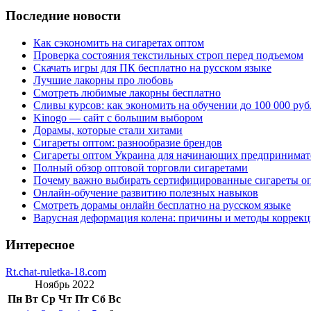
Последние новости
Как сэкономить на сигаретах оптом
Проверка состояния текстильных строп перед подъемом
Скачать игры для ПК бесплатно на русском языке
Лучшие лакорны про любовь
Смотреть любимые лакорны бесплатно
Сливы курсов: как экономить на обучении до 100 000 руб
Kinogo — сайт с большим выбором
Дорамы, которые стали хитами
Сигареты оптом: разнообразие брендов
Сигареты оптом Украина для начинающих предпринимат
Полный обзор оптовой торговли сигаретами
Почему важно выбирать сертифицированные сигареты о
Онлайн-обучение развитию полезных навыков
Смотреть дорамы онлайн бесплатно на русском языке
Варусная деформация колена: причины и методы коррек
Интересное
Rt.chat-ruletka-18.com
Ноябрь 2022
Пн
Вт
Ср
Чт
Пт
Сб
Вс