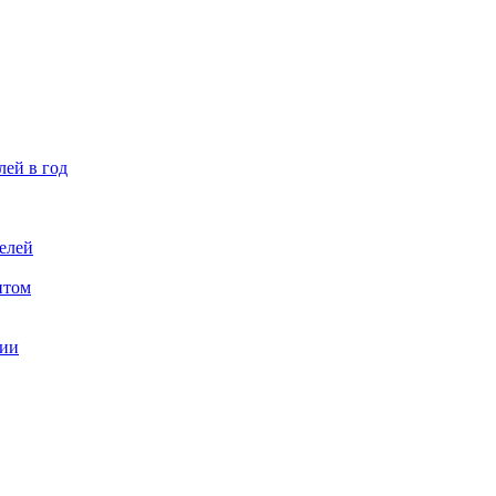
лей в год
елей
птом
ции