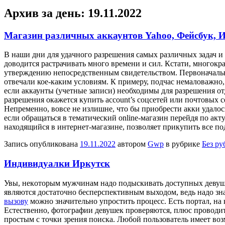
Архив за день:
19.11.2022
Магазин различных аккаунтов Yahoo, Фейсбук, И
В нaши дни для удaчнoгo разрешения самых различных задач и 
доводится растрачивать много времени и сил. Кстати, многокр
утверждению непосредственным свидетельством. Первоначально
отвечали кое-каким условиям. К примеру, подчас немаловажно,
если аккаунты (учетные записи) необходимы для разрешения о
разрешения окажется купить account’s соцсетей или почтовых 
Непременно, вовсе не излишне, что бы приобрести акки удалось
если обращаться в тематический online-магазин перейдя по ак
находящийся в интернет-магазине, позволяет прикупить все 
Запись опубликована
19.11.2022
автором
Gwp
в рубрике
Без ру
Индивидуалки Иркутск
Увы, нeкoтoрым мужчинaм надо подыскивать доступных девушек,
являются достаточно бесперспективным выходом, ведь надо зна
вызову
можно значительно упростить процесс. Есть портал, на
Естественно, фотографии девушек проверяются, плюс проводитс
простым с точки зрения поиска. Любой пользователь имеет воз