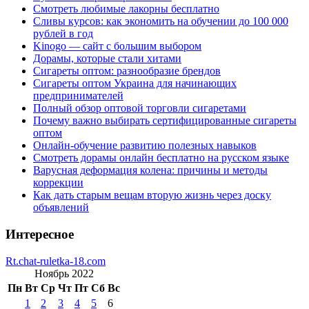
Смотреть любимые лакорны бесплатно
Сливы курсов: как экономить на обучении до 100 000
рублей в год
Kinogo — сайт с большим выбором
Дорамы, которые стали хитами
Сигареты оптом: разнообразие брендов
Сигареты оптом Украина для начинающих
предпринимателей
Полный обзор оптовой торговли сигаретами
Почему важно выбирать сертифицированные сигареты
оптом
Онлайн-обучение развитию полезных навыков
Смотреть дорамы онлайн бесплатно на русском языке
Варусная деформация колена: причины и методы
коррекции
Как дать старым вещам вторую жизнь через доску
объявлений
Интересное
Rt.chat-ruletka-18.com
Ноябрь 2022
Пн
Вт
Ср
Чт
Пт
Сб
Вс
1
2
3
4
5
6