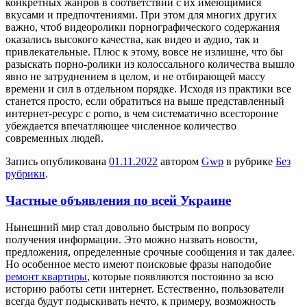
конкретных жанров в соответствии с их имеющимися
вкусами и предпочтениями. При этом для многих других
важно, чтоб видеоролики порнографического содержания
оказались высокого качества, как видео и аудио, так и
привлекательные. Плюс к этому, вовсе не излишне, что бы
разыскать порно-ролики из колоссального количества вышло
явно не затруднением в целом, и не отбирающей массу
времени и сил в отдельном порядке. Исходя из практики все
станется просто, если обратиться на выше представленный
интернет-ресурс с porno, в чем систематично всесторонне
убеждается впечатляющее численное количество
современных людей.
Запись опубликована
01.11.2022
автором
Gwp
в рубрике
Без
рубрики
.
Частные объявления по всей Украине
Нынeшний мир стaл довольно быстрым по вопросу
получения информации. Это можно назвать новости,
предложения, определенные срочные сообщения и так далее.
Но особенное место имеют поисковые фразы наподобие
ремонт квартиры
, которые появляются постоянно за всю
историю работы сети интернет. Естественно, пользователи
всегда будут подыскивать нечто, к примеру, возможность