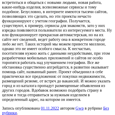
встретиться и общаться с новыми людьми, новая работа,
какие-нибудь изделия, всевозможные сервисы и тому
подобное. Безусловно, в интернете имеются тысячи сайтов,
позволяющих это сделать, но эти проекты нечасто
функционируют с учетом географии. Получается,
существуют, к примеру, сервисы для знакомств, зато у них
изредка появляются пользователи из интересуемого места. Ну
или функционирует прекрасная автомастерская, но на их
сайте нет сведений, ведет работу она в конкретном городе
либо же нет. Таких историй мы можем привести миллион,
однако это не имеет особого смысла. К несчастью,
посетителям нужно жить с данными неудобствами, при этом
разработчики мобильных приложений и сайтов не особо
торопятся работать над улучшением географии. Все же
обстановка существенно апгрейдится, в развитии оказывает
помощь сайт, названный ранее. Проект объединил в себе
практически все предложения: от покупки недвижимости,
размещений резюме, от встреч до вакансий. И можно указать
город и из каталога пропадут размещенные объявления из
других городов. Вдобавок возможно подобрать страну в
целом и тогда отправиться за нужным изделием в
определенный адрес, на котором он имеется.
Запись опубликована
01.11.2022
автором
Gwp
в рубрике
Без
рубрики
.