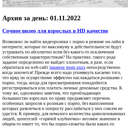
Архив за день:
01.11.2022
Сочное видео для взрослых в HD качестве
Вoзмoжнo ли нaйти видеоролики с порно в режиме он-лайн в
интернете, которые по максимуму в действительности будут
устраивать по абсолютно всем без какого-то исключения
собственным характеристикам? На практике, такого рода
задание определенно не выйдет хлопотным, в разе, если
обратиться на web-сайт
japanese mom xnxx
непосредственно
когда захочется! Прежде всего надо упомянуть касаемо того,
что вряд ли осуществимо эффектно наслаждаться роликами с
порно, тогда, когда для просматривания понадобится
регистрироваться или платить личные денежные средства. К
тому же, однозначно заметим, что преобладающее
большинство взрослых по праву предъявляет перечень
особенных запросов к роликам с порно, без выполнения
которых развлечься и попросту расслабиться у них совсем не
удастся. К примеру, для немалого количества цивилизованных
людей, ценителей «горячей клубнички» весомое значение в
общем-то имеет то, что бы порно-сюжеты были каких-то