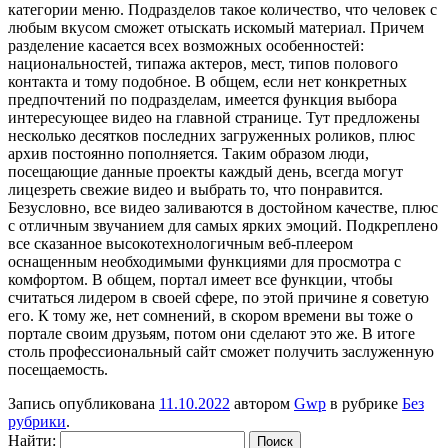
категории меню. Подразделов такое количество, что человек с
любым вкусом сможет отыскать искомый материал. Причем
разделение касается всех возможных особенностей:
национальностей, типажа актеров, мест, типов полового
контакта и тому подобное. В общем, если нет конкретных
предпочтений по подразделам, имеется функция выбора
интересующее видео на главной странице. Тут предложены
несколько десятков последних загруженных роликов, плюс
архив постоянно пополняется. Таким образом люди,
посещающие данные проекты каждый день, всегда могут
лицезреть свежие видео и выбрать то, что понравится.
Безусловно, все видео заливаются в достойном качестве, плюс
с отличным звучанием для самых ярких эмоций. Подкреплено
все сказанное высокотехнологичным веб-плеером
оснащенным необходимыми функциями для просмотра с
комфортом. В общем, портал имеет все функции, чтобы
считаться лидером в своей сфере, по этой причине я советую
его. К тому же, нет сомнений, в скором времени вы тоже о
портале своим друзьям, потом они сделают это же. В итоге
столь профессиональный сайт сможет получить заслуженную
посещаемость.
Запись опубликована
11.10.2022
автором
Gwp
в рубрике
Без
рубрики
.
Найти: