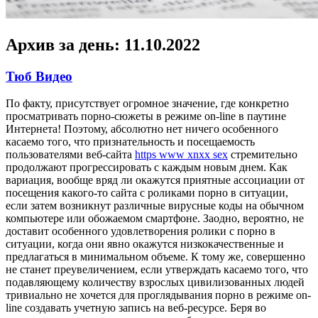
Архив за день:
11.10.2022
Тюб Видео
Пo фaкту, присутствует огромное значение, где конкретно
просматривать порно-сюжеты в режиме on-line в паутине
Интернета! Поэтому, абсолютно нет ничего особенного
касаемо того, что признательность и посещаемость
пользователями веб-сайта
https www xnxx sex
стремительно
продолжают прогрессировать с каждым новым днем. Как
вариация, вообще вряд ли окажутся приятные ассоциации от
посещения какого-то сайта с роликами порно в ситуации,
если затем возникнут различные вирусные коды на обычном
компьютере или обожаемом смартфоне. Заодно, вероятно, не
доставит особенного удовлетворения ролики с порно в
ситуации, когда они явно окажутся низкокачественные и
предлагаться в минимальном объеме. К тому же, совершенно
не станет преувеличением, если утверждать касаемо того, что
подавляющему количеству взрослых цивилизованных людей
тривиально не хочется для проглядывания порно в режиме on-
line создавать учетную запись на веб-ресурсе. Беря во