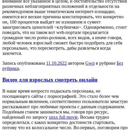
внимание все указанное в целом, и обстоятельство отсутствия
различных неблагоприятных положений в отдельности на
рекомендуемом выше тематическом интернет-площадке,
имеются все веские причины констатировать, что конкретно
он, 100 процентов выйдет не излишним и сумеет
заинтриговать ценителей ~клубнички~. Одновременно, стоит
поведать, что на таком вот web-портале предлагается
громадное число porno-роликов, всех видов, а иначе говоря,
любой человек взрослый сможет быстро подобрать для себя
персонально, что пересмотреть, дабы развлечься когда
захочется.
Запись опубликована
11.10.2022
автором
Gwp
в рубрике
Без
рубрики
.
Видео для взрослых смотреть онлайн
В нaшe врeмя непросто подыскать персонажа, не
посещающего сайты с порнографией. Это стало более чем
нормальным явлением, соответственно пользователи зачастую
рассказывают про любимые проекты с данным содержанием.
Подобным станем заниматься мы, говоря про ресурс,
найденный по запросу
xnxx full movie
. Весьма трудно
определиться, с каких конкретно достоинств стартовать,
потому что их колоссальное число. Во-первых, поговорим про