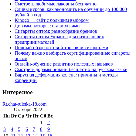
Смотреть любимые лакорны бесплатно
Сливы курсов: как экономить на обучении до 100 000
рублей в год
Kinogo — сайт с большим выбором
Дорамы, которые стали хитами
Сигареты оптом: разнообразие брендов
Сигареты оптом Украина для начинающих
предпринимателей
Полный обзор оптовой торговли сигаретами
Почему важно выбирать сертифицированные сигареты
оптом
Онлайн-обучение развитию полезных навыков
Смотреть дорамы онлайн бесплатно на русском языке
Варусная деформация колена: причины и методы
коррекции
Интересное
Rt.chat-ruletka-18.com
Октябрь 2022
Пн
Вт
Ср
Чт
Пт
Сб
Вс
1
2
3
4
5
6
7
8
9
10
11
12
13
14
15
16