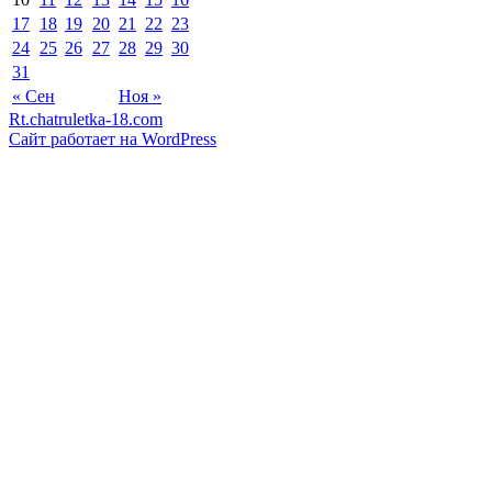
17
18
19
20
21
22
23
24
25
26
27
28
29
30
31
« Сен
Ноя »
Rt.chatruletka-18.com
Сайт работает на WordPress