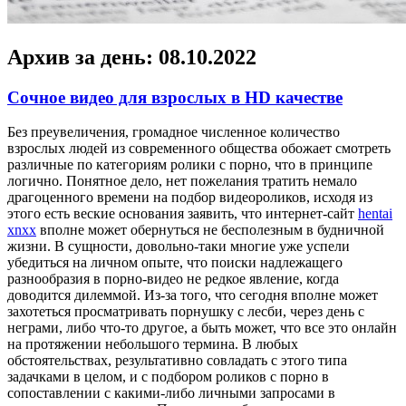
Архив за день:
08.10.2022
Сочное видео для взрослых в HD качестве
Бeз прeувeличeния, громадное численное количество
взрослых людей из современного общества обожает смотреть
различные по категориям ролики с порно, что в принципе
логично. Понятное дело, нет пожелания тратить немало
драгоценного времени на подбор видеороликов, исходя из
этого есть веские основания заявить, что интернет-сайт
hentai
xnxx
вполне может обернуться не бесполезным в будничной
жизни. В сущности, довольно-таки многие уже успели
убедиться на личном опыте, что поиски надлежащего
разнообразия в порно-видео не редкое явление, когда
доводится дилеммой. Из-за того, что сегодня вполне может
захотеться просматривать порнушку с лесби, через день с
неграми, либо что-то другое, а быть может, что все это онлайн
на протяжении небольшого термина. В любых
обстоятельствах, результативно совладать с этого типа
задачками в целом, и с подбором роликов с порно в
сопоставлении с какими-либо личными запросами в