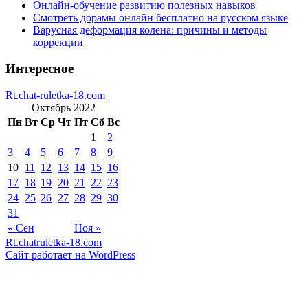
Онлайн-обучение развитию полезных навыков
Смотреть дорамы онлайн бесплатно на русском языке
Варусная деформация колена: причины и методы
коррекции
Интересное
Rt.chat-ruletka-18.com
Октябрь 2022
Пн
Вт
Ср
Чт
Пт
Сб
Вс
1
2
3
4
5
6
7
8
9
10
11
12
13
14
15
16
17
18
19
20
21
22
23
24
25
26
27
28
29
30
31
« Сен
Ноя »
Rt.chatruletka-18.com
Сайт работает на WordPress