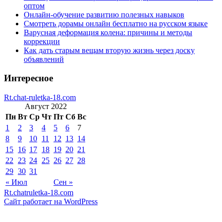
оптом
Онлайн-обучение развитию полезных навыков
Смотреть дорамы онлайн бесплатно на русском языке
Варусная деформация колена: причины и методы
коррекции
Как дать старым вещам вторую жизнь через доску
объявлений
Интересное
Rt.chat-ruletka-18.com
Август 2022
Пн
Вт
Ср
Чт
Пт
Сб
Вс
1
2
3
4
5
6
7
8
9
10
11
12
13
14
15
16
17
18
19
20
21
22
23
24
25
26
27
28
29
30
31
« Июл
Сен »
Rt.chatruletka-18.com
Сайт работает на WordPress