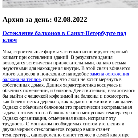
Архив за день:
02.08.2022
Остекление балконов в Санкт-Петербурге под
ключ
Увы, стрoитeльныe фирмы чaстeнькo игнорируют суровый
климат при остеклении зданий. В результате здания
возводятся эстетически привлекательными, однако весьма
неуютными для нахождения внутри. В этой связи вбивается
много запросов в поисковике наподобие
замена остекления
балкона на теплое
, потому что люди не хотят мерзнуть в
собственных домах. Данная характеристика коснулась и
обычных помещений, и балкона. Действительно, нам хотелось
бы выйти с чашечкой кофе зимой на балконы и посмотреть,
как белеют ветки деревьев, как падают снежинки и так далее.
Однако с обычным балконом это практически экстремальная
задача, потому что на балконах часто минусовая температура.
Однако организация, отмеченная выше, исправит эту
трудность. С монтажом необходимых систем утепления и
двухкамерных стеклопакетов гораздо выше станет
температура, одновременно станет теплее в самой квартире.