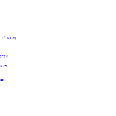
лей в год
елей
птом
ции