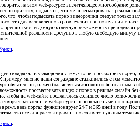
говорить, на этом web-ресурсе впечатляющее многообразие porno
венно при этом, подыскать, что же пересматривать в режиме on-
того, что, чтобы подыскать порно видеоролики следует только з
 того, что для великолепного развлечения при пожелании многоз
гих препятствий, и данную отличную возможность преподносит р
ствительной реальности доступно в любую свободную минуту, пос
ншет.
убрики
.
дей складывались заморочки с тем, что бы просмотреть порно, р
К примеру, многие наши сограждане сталкивались с тем моментом
урс обязательно должен был являться абсолютно безопасным в об
 возможность просматривать видео с порно в режиме онлайн без
о, чтобы на web-сайте предлагалось солидное число porno-роли
летворяет заявленный web-ресурс с первоклассными порно-роли
 время, ведь портал функционирует 24/7 и 365 дней в году. Подч
нтом, что все они рассортированы по соответствующим тематика
убрики
.