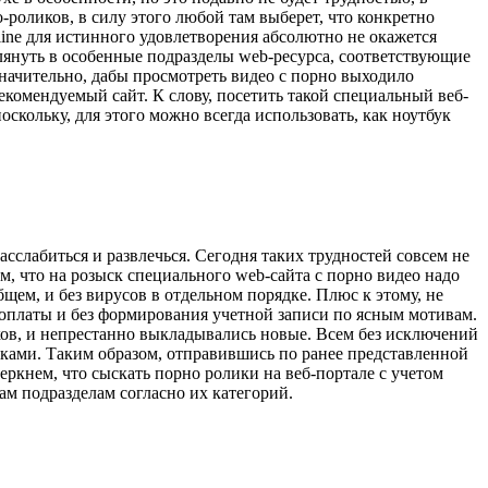
-роликов, в силу этого любой там выберет, что конкретно
line для истинного удовлетворения абсолютно не окажется
аглянуть в особенные подразделы web-ресурса, соответствующие
начительно, дабы просмотреть видео с порно выходило
екомендуемый сайт. К слову, посетить такой специальный веб-
кольку, для этого можно всегда использовать, как ноутбук
асслабиться и развлечься. Сегодня таких трудностей совсем не
, что на розыск специального web-сайта с порно видео надо
щем, и без вирусов в отдельном порядке. Плюс к этому, не
 оплаты и без формирования учетной записи по ясным мотивам.
ков, и непрестанно выкладывались новые. Всем без исключений
ками. Таким образом, отправившись по ранее представленной
еркнем, что сыскать порно ролики на веб-портале с учетом
м подразделам согласно их категорий.