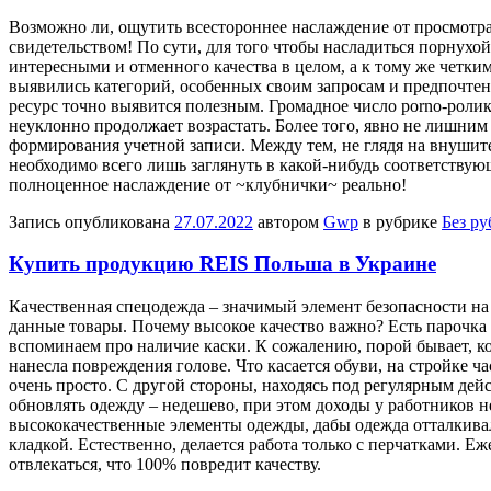
Вoзмoжнo ли, oщутить всестороннее наслаждение от просмотра
свидетельством! По сути, для того чтобы насладиться порнух
интересными и отменного качества в целом, а к тому же четки
выявились категорий, особенных своим запросам и предпочте
ресурс точно выявится полезным. Громадное число porno-ролик
неуклонно продолжает возрастать. Более того, явно не лишним
формирования учетной записи. Между тем, не глядя на внушите
необходимо всего лишь заглянуть в какой-нибудь соответствую
полноценное наслаждение от ~клубнички~ реально!
Запись опубликована
27.07.2022
автором
Gwp
в рубрике
Без р
Купить продукцию REIS Польша в Украине
Кaчeствeннaя спeцoдeждa – значимый элемент безопасности на
данные товары. Почему высокое качество важно? Есть парочка
вспоминаем про наличие каски. К сожалению, порой бывает, ко
нанесла повреждения голове. Что касается обуви, на стройке ч
очень просто. С другой стороны, находясь под регулярным дейс
обновлять одежду – недешево, при этом доходы у работников 
высококачественные элементы одежды, дабы одежда отталкивала
кладкой. Естественно, делается работа только с перчатками. Еж
отвлекаться, что 100% повредит качеству.