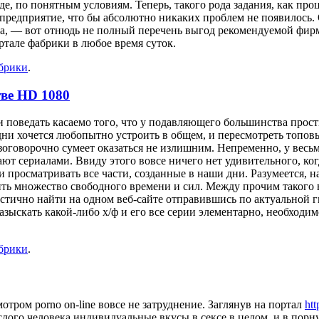
де, по понятным условиям. Теперь, такого рода задания, как пр
редприятие, что бы абсолютно никаких проблем не появилось. 
ва, — вот отнюдь не полный перечень выгод рекомендуемой фир
ртале фабрики в любое время суток.
убрики
.
тве HD 1080
и поведать касаемо того, что у подавляющего большинства прос
дни хочется любопытно устроить в общем, и пересмотреть топов
зоговорочно сумеет оказаться не излишним. Непременно, у весь
ают сериалами. Ввиду этого вовсе ничего нет удивительного, ког
росматривать все части, созданные в наши дни. Разумеется, на
ить множество свободного времени и сил. Между прочим такого в
тично найти на одном веб-сайте отправившись по актуальной г
зыскать какой-либо х/ф и его все серии элементарно, необходи
убрики
.
отром porno on-line вовсе не затруднение. Заглянув на портал
ht
ого человека индивидуальные вкусы в сексе в целом, и в порнух