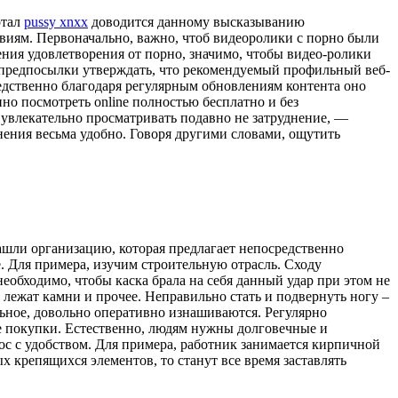
ртал
pussy xnxx
доводится данному высказыванию
овиям. Первоначально, важно, чтоб видеоролики с порно были
ения удовлетворения от порно, значимо, чтобы видео-ролики
 предпосылки утверждать, что рекомендуемый профильный веб-
редственно благодаря регулярным обновлениям контента оно
но посмотреть online полностью бесплатно и без
 увлекательно просматривать подавно не затруднение, —
мнения весьма удобно. Говоря другими словами, ощутить
шли организацию, которая предлагает непосредственно
. Для примера, изучим строительную отрасль. Сходу
еобходимо, чтобы каска брала на себя данный удар при этом не
, лежат камни и прочее. Неправильно стать и подвернуть ногу –
альное, довольно оперативно изнашиваются. Регулярно
ые покупки. Естественно, людям нужны долговечные и
ос с удобством. Для примера, работник занимается кирпичной
ых крепящихся элементов, то станут все время заставлять