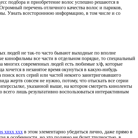
оцесс подбора и приобретение волос успешно решаются в
Огромный перечень отличного качества волос и париков,
мы. Узнать всестороннюю информацию, в том числе и со
тых людей не так-то часто бывают выходные по вполне
ые кинофильмы все части в отдельном порядке, то специальный
ма многих современных людей есть любимые х/ф, которые
да хочется в незанятое время окунуться в какую-нибудь
 поиск всех серий или частей некоего заинтриговавшего
ида жертв совсем не нужно, потому, что отыскать все серии
иперссылке, указанной выше, на котором смотреть киноленты
мо всего лишь результативно воспользоваться интерактивным
tps xnxx xxx
в этом элементарно убедиться лично, даже прямо в
е в особенности, но это подавно не будет трудностью, в