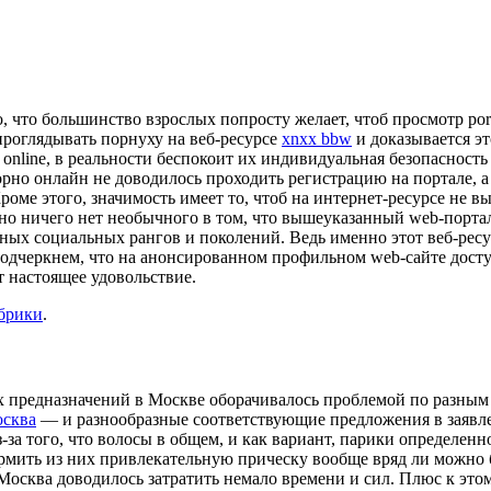
 то, что большинство взрослых попросту желает, чтоб просмотр 
проглядывать порнуху на веб-ресурсе
xnxx bbw
и доказывается эт
nline, в реальности беспокоит их индивидуальная безопасность 
рно онлайн не доводилось проходить регистрацию на портале, а 
оме этого, значимость имеет то, чтоб на интернет-ресурсе не в
но ничего нет необычного в том, что вышеуказанный web-портал
ых социальных рангов и поколений. Ведь именно этот веб-ресур
Подчеркнем, что на анонсированном профильном web-сайте досту
т настоящее удовольствие.
убрики
.
х предназначений в Москве оборачивалось проблемой по разным
осква
— и разнообразные соответствующие предложения в заявле
-за того, что волосы в общем, и как вариант, парики определен
рмить из них привлекательную прическу вообще вряд ли можно б
 Москва доводилось затратить немало времени и сил. Плюс к это