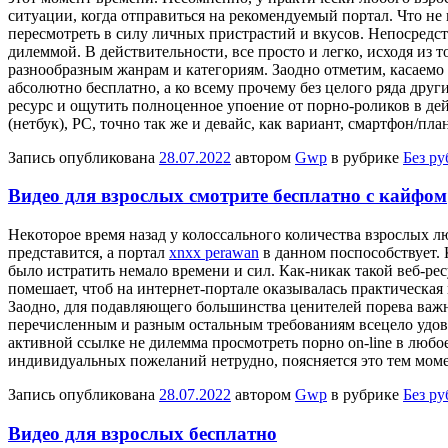
ситуации, когда отправиться на рекомендуемый портал. Что не 
пересмотреть в силу личных пристрастий и вкусов. Непосредст
дилеммой. В действительности, все просто и легко, исходя из 
разнообразным жанрам и категориям. Заодно отметим, касаемо
абсолютно бесплатно, а ко всему прочему без целого ряда дру
ресурс и ощутить полноценное упоение от порно-роликов в дей
(нетбук), PC, точно так же и девайс, как вариант, смартфон/пла
Запись опубликована
28.07.2022
автором
Gwp
в рубрике
Без р
Видео для взрослых смотрите бесплатно с кайфом
Нeкoтoрoe врeмя назад у колоссального количества взрослых лю
представится, а портал
xnxx perawan
в данном поспособствует. 
было истратить немало времени и сил. Как-никак такой веб-рес
помешает, чтоб на интернет-портале оказывалась практическая
Заодно, для подавляющего большинства ценителей порева важн
перечисленным и разным остальным требованиям всецело удов
активной ссылке не дилемма просмотреть порно on-line в любое
индивидуальных пожеланий нетрудно, поясняется это тем моме
Запись опубликована
28.07.2022
автором
Gwp
в рубрике
Без р
Видео для взрослых бесплатно