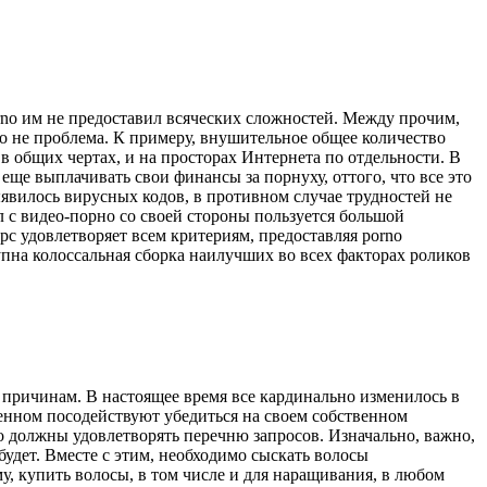
porno им не предоставил всяческих сложностей. Между прочим,
о не проблема. К примеру, внушительное общее количество
в общих чертах, и на просторах Интернета по отдельности. В
еще выплачивать свои финансы за порнуху, оттого, что все это
ыявилось вирусных кодов, в противном случае трудностей не
 с видео-порно со своей стороны пользуется большой
с удовлетворяет всем критериям, предоставляя porno
пна колоссальная сборка наилучших во всех факторах роликов
 причинам. В настоящее время все кардинально изменилось в
нном посодействуют убедиться на своем собственном
но должны удовлетворять перечню запросов. Изначально, важно,
удет. Вместе с этим, необходимо сыскать волосы
му, купить волосы, в том числе и для наращивания, в любом