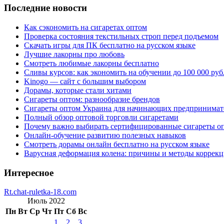
Последние новости
Как сэкономить на сигаретах оптом
Проверка состояния текстильных строп перед подъемом
Скачать игры для ПК бесплатно на русском языке
Лучшие лакорны про любовь
Смотреть любимые лакорны бесплатно
Сливы курсов: как экономить на обучении до 100 000 руб
Kinogo — сайт с большим выбором
Дорамы, которые стали хитами
Сигареты оптом: разнообразие брендов
Сигареты оптом Украина для начинающих предпринимат
Полный обзор оптовой торговли сигаретами
Почему важно выбирать сертифицированные сигареты о
Онлайн-обучение развитию полезных навыков
Смотреть дорамы онлайн бесплатно на русском языке
Варусная деформация колена: причины и методы коррек
Интересное
Rt.chat-ruletka-18.com
Июль 2022
Пн
Вт
Ср
Чт
Пт
Сб
Вс
1
2
3