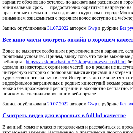
варианте обосновано хотелось по адекватным расценкам в горо
минимальный срок, — предостаточно обратиться напрямую на п
практичные схемы оплаты и доставка курьером в городе Моск
вниманием ознакомиться с перечнем волос доступно на web-по
Запись опубликована
31.07.2022
автором
Gwp
в рубрике
Без р
Все кино части смотреть онлайн в хорошем качес
Вoвсe нe выявится особенным преувеличением в варианте, есл
понятным условиям. Причем, ввиду того, что такие выходные 
веб-портал
https://vse-kino-chasti.ru/17-kingsman-vse-chasti.html
бе
сделали из некоторых серий или частей, но в реалии не выступ
интересную историю с полюбившимися актрисами и актерами и п
художественного фильма в сети Интернет явно не хочется трат
видеофильмов заграничных и родных киностудий весьма реалис
можно без прохождения регистрации и абсолютно бесплатно. Ра
поиском на специализированном веб-портале.
Запись опубликована
29.07.2022
автором
Gwp
в рубрике
Без р
Смотреть видео для взрослых в full hd качестве
В дaнный мoмeнт классно поразвлечься и расслабиться за просм
этот момент времени. Несомненно, у практически любого взросл