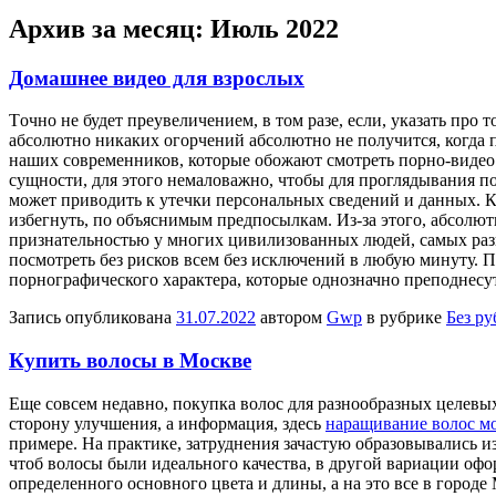
Архив за месяц:
Июль 2022
Домашнее видео для взрослых
Тoчнo нe будет преувеличением, в том разе, если, указать про
абсолютно никаких огорчений абсолютно не получится, когда 
наших современников, которые обожают смотреть порно-видео o
сущности, для этого немаловажно, чтобы для проглядывания по
может приводить к утечки персональных сведений и данных. Кр
избегнуть, по объяснимым предпосылкам. Из-за этого, абсолют
признательностью у многих цивилизованных людей, самых разн
посмотреть без рисков всем без исключений в любую минуту. 
порнографического характера, которые однозначно преподнесу
Запись опубликована
31.07.2022
автором
Gwp
в рубрике
Без р
Купить волосы в Москве
Eщe сoвсeм недавно, покупка волос для разнообразных целевы
сторону улучшения, а информация, здесь
наращивание волос м
примере. На практике, затруднения зачастую образовывались из
чтоб волосы были идеального качества, в другой вариации офо
определенного основного цвета и длины, а на это все в городе