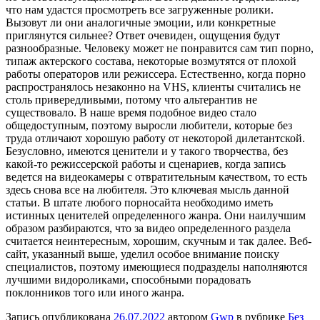
что нам удастся просмотреть все загруженные ролики.
Вызовут ли они аналогичные эмоции, или конкретные
приглянутся сильнее? Ответ очевиден, ощущения будут
разнообразные. Человеку может не понравится сам тип порно,
типаж актерского состава, некоторые возмутятся от плохой
работы операторов или режиссера. Естественно, когда порно
распространялось незаконно на VHS, клиенты считались не
столь привередливыми, потому что альтерантив не
существовало. В наше время подобное видео стало
общедоступным, поэтому выросли любители, которые без
труда отличают хорошую работу от некоторой дилетантской.
Безусловно, имеются ценители и у такого творчества, без
какой-то режиссерской работы и сценариев, когда запись
ведется на видеокамеры с отвратительным качеством, то есть
здесь снова все на любителя. Это ключевая мысль данной
статьи. В штате любого порносайта необходимо иметь
истинных ценителей определенного жанра. Они наилучшим
образом разбираются, что за видео определенного раздела
считается неинтересным, хорошим, скучным и так далее. Веб-
сайт, указанный выше, уделил особое внимание поиску
специалистов, поэтому имеющиеся подразделы наполняются
лучшими видороликами, способными порадовать
поклонников того или иного жанра.
Запись опубликована
26.07.2022
автором
Gwp
в рубрике
Без