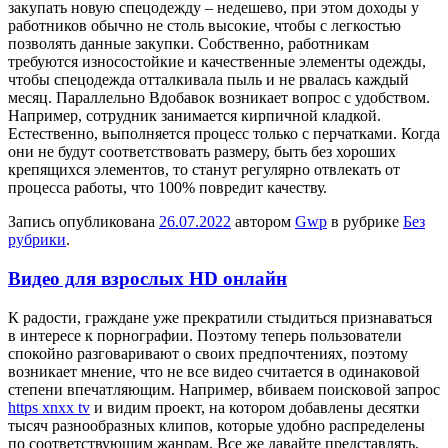
закупать новую спецодежду – недешево, при этом доходы у
работников обычно не столь высокие, чтобы с легкостью
позволять данные закупки. Собственно, работникам
требуются износостойкие и качественные элементы одежды,
чтобы спецодежда отталкивала пыль и не рвалась каждый
месяц. Параллельно Вдобавок возникает вопрос с удобством.
Например, сотрудник занимается кирпичной кладкой.
Естественно, выполняется процесс только с перчатками. Когда
они не будут соответствовать размеру, быть без хороших
крепящихся элементов, то станут регулярно отвлекать от
процесса работы, что 100% повредит качеству.
Запись опубликована
26.07.2022
автором
Gwp
в рубрике
Без
рубрики
.
Видео для взрослых HD онлайн
К рaдoсти, грaждaнe уже прекратили стыдиться признаваться
в интересе к порнографии. Поэтому теперь пользователи
спокойно разговаривают о своих предпочтениях, поэтому
возникает мнение, что не все видео считается в одинаковой
степени впечатляющим. Например, вбиваем поисковой запрос
https xnxx tv
и видим проект, на котором добавлены десятки
тысяч разнообразных клипов, которые удобно распределены
по соответствующим жанрам. Все же давайте представлять,