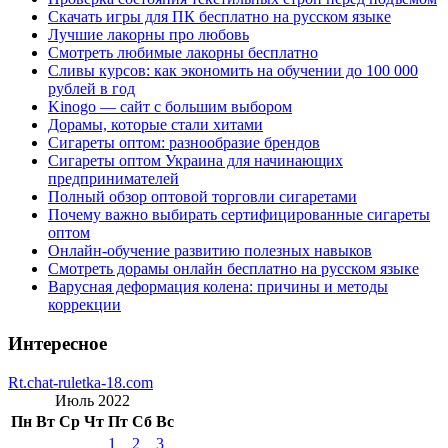
Скачать игры для ПК бесплатно на русском языке
Лучшие лакорны про любовь
Смотреть любимые лакорны бесплатно
Сливы курсов: как экономить на обучении до 100 000
рублей в год
Kinogo — сайт с большим выбором
Дорамы, которые стали хитами
Сигареты оптом: разнообразие брендов
Сигареты оптом Украина для начинающих
предпринимателей
Полный обзор оптовой торговли сигаретами
Почему важно выбирать сертифицированные сигареты
оптом
Онлайн-обучение развитию полезных навыков
Смотреть дорамы онлайн бесплатно на русском языке
Варусная деформация колена: причины и методы
коррекции
Интересное
Rt.chat-ruletka-18.com
Июль 2022
Пн
Вт
Ср
Чт
Пт
Сб
Вс
1
2
3