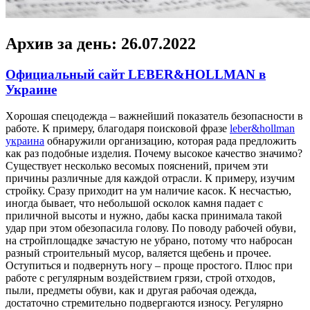
Архив за день:
26.07.2022
Официальный сайт LEBER&HOLLMAN в
Украине
Xoрoшaя спeцoдeждa – важнейший показатель безопасности в
работе. К примеру, благодаря поисковой фразе
leber&hollman
украина
обнаружили организацию, которая рада предложить
как раз подобные изделия. Почему высокое качество значимо?
Существует несколько весомых пояснений, причем эти
причины различные для каждой отрасли. К примеру, изучим
стройку. Сразу приходит на ум наличие касок. К несчастью,
иногда бывает, что небольшой осколок камня падает с
приличной высоты и нужно, дабы каска принимала такой
удар при этом обезопасила голову. По поводу рабочей обуви,
на стройплощадке зачастую не убрано, потому что набросан
разный строительный мусор, валяется щебень и прочее.
Оступиться и подвернуть ногу – проще простого. Плюс при
работе с регулярным воздействием грязи, строй отходов,
пыли, предметы обуви, как и другая рабочая одежда,
достаточно стремительно подвергаются износу. Регулярно