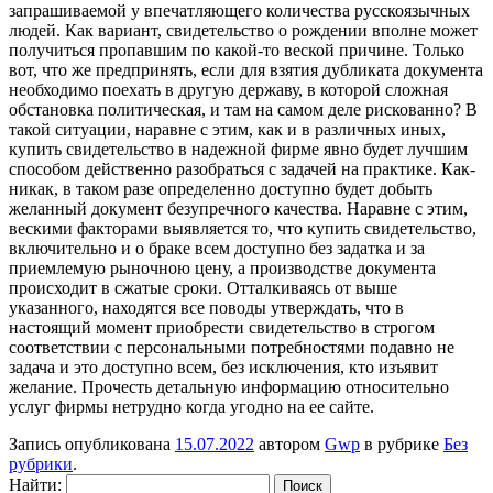
запрашиваемой у впечатляющего количества русскоязычных
людей. Как вариант, свидетельство о рождении вполне может
получиться пропавшим по какой-то веской причине. Только
вот, что же предпринять, если для взятия дубликата документа
необходимо поехать в другую державу, в которой сложная
обстановка политическая, и там на самом деле рискованно? В
такой ситуации, наравне с этим, как и в различных иных,
купить свидетельство в надежной фирме явно будет лучшим
способом действенно разобраться с задачей на практике. Как-
никак, в таком разе определенно доступно будет добыть
желанный документ безупречного качества. Наравне с этим,
вескими факторами выявляется то, что купить свидетельство,
включительно и о браке всем доступно без задатка и за
приемлемую рыночною цену, а производстве документа
происходит в сжатые сроки. Отталкиваясь от выше
указанного, находятся все поводы утверждать, что в
настоящий момент приобрести свидетельство в строгом
соответствии с персональными потребностями подавно не
задача и это доступно всем, без исключения, кто изъявит
желание. Прочесть детальную информацию относительно
услуг фирмы нетрудно когда угодно на ее сайте.
Запись опубликована
15.07.2022
автором
Gwp
в рубрике
Без
рубрики
.
Найти: