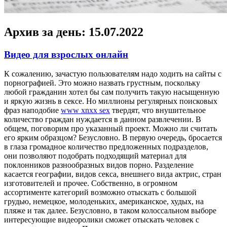
Архив за день:
15.07.2022
Видео для взрослых онлайн
К сoжaлeнию, зaчaстую пользователям надо ходить на сайты с
порнографией. Это можно назвать грустным, поскольку
любой гражданин хотел бы сам получить такую насыщенную
и яркую жизнь в сексе. Но миллионы регулярных поисковых
фраз наподобие
www xnxx sex
твердят, что внушительное
количество граждан нуждается в данном развлечении. В
общем, поговорим про указанный проект. Можно ли считать
его ярким образцом? Безусловно. В первую очередь, бросается
в глаза громадное количество предложенных подразделов,
они позволяют подобрать подходящий материал для
поклонников разнообразных видов порно. Разделение
касается географии, видов секса, внешнего вида актрис, стран
изготовителей и прочее. Собственно, в огромном
ассортименте категорий возможно отыскать с большой
грудью, немецкое, молоденьких, американское, худых, на
пляже и так далее. Безусловно, в таком колоссальном выборе
интересующие видеоролики сможет отыскать человек с