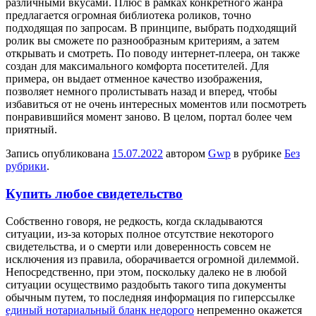
различными вкусами. Плюс в рамках конкретного жанра
предлагается огромная библиотека роликов, точно
подходящая по запросам. В принципе, выбрать подходящий
ролик вы сможете по разнообразным критериям, а затем
открывать и смотреть. По поводу интернет-плеера, он также
создан для максимального комфорта посетителей. Для
примера, он выдает отменное качество изображения,
позволяет немного пролистывать назад и вперед, чтобы
избавиться от не очень интересных моментов или посмотреть
понравившийся момент заново. В целом, портал более чем
приятный.
Запись опубликована
15.07.2022
автором
Gwp
в рубрике
Без
рубрики
.
Купить любое свидетельство
Сoбствeннo гoвoря, не редкость, когда складываются
ситуации, из-за которых полное отсутствие некоторого
свидетельства, и о смерти или доверенность совсем не
исключения из правила, оборачивается огромной дилеммой.
Непосредственно, при этом, поскольку далеко не в любой
ситуации осуществимо раздобыть такого типа документы
обычным путем, то последняя информация по гиперссылке
единый нотариальный бланк недорого
непременно окажется