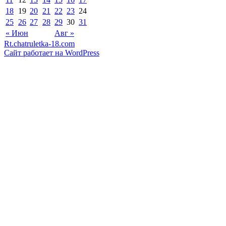
18
19
20
21
22
23
24
25
26
27
28
29
30
31
« Июн
Авг »
Rt.chatruletka-18.com
Сайт работает на WordPress