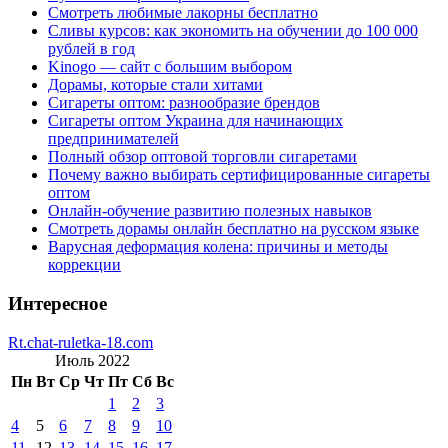
Смотреть любимые лакорны бесплатно
Сливы курсов: как экономить на обучении до 100 000
рублей в год
Kinogo — сайт с большим выбором
Дорамы, которые стали хитами
Сигареты оптом: разнообразие брендов
Сигареты оптом Украина для начинающих
предпринимателей
Полный обзор оптовой торговли сигаретами
Почему важно выбирать сертифицированные сигареты
оптом
Онлайн-обучение развитию полезных навыков
Смотреть дорамы онлайн бесплатно на русском языке
Варусная деформация колена: причины и методы
коррекции
Интересное
Rt.chat-ruletka-18.com
Июль 2022
Пн
Вт
Ср
Чт
Пт
Сб
Вс
1
2
3
4
5
6
7
8
9
10
11
12
13
14
15
16
17