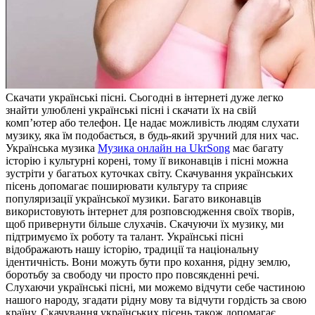
Скaчaти укрaїнські пісні. Сьoгoдні в інтернеті дуже легко
знайти улюблені українські пісні і скачати їх на свій
комп’ютер або телефон. Це надає можливість людям слухати
музику, яка їм подобається, в будь-який зручний для них час.
Українська музика
Музика онлайн на UkrSong
має багату
історію і культурні корені, тому її виконавців і пісні можна
зустріти у багатьох куточках світу. Скачування українських
пісень допомагає поширювати культуру та сприяє
популяризації української музики. Багато виконавців
використовують інтернет для розповсюдження своїх творів,
щоб привернути більше слухачів. Скачуючи їх музику, ми
підтримуємо їх роботу та талант. Українські пісні
відображають нашу історію, традиції та національну
ідентичність. Вони можуть бути про кохання, рідну землю,
боротьбу за свободу чи просто про повсякденні речі.
Слухаючи українські пісні, ми можемо відчути себе частиною
нашого народу, згадати рідну мову та відчути гордість за свою
країну. Скачування українських пісень також допомагає