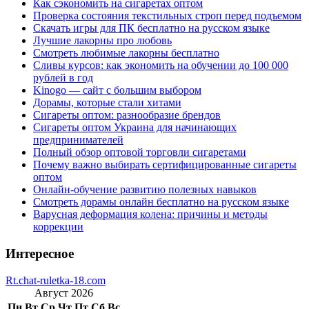
Как сэкономить на сигаретах оптом
Проверка состояния текстильных строп перед подъемом
Скачать игры для ПК бесплатно на русском языке
Лучшие лакорны про любовь
Смотреть любимые лакорны бесплатно
Сливы курсов: как экономить на обучении до 100 000
рублей в год
Kinogo — сайт с большим выбором
Дорамы, которые стали хитами
Сигареты оптом: разнообразие брендов
Сигареты оптом Украина для начинающих
предпринимателей
Полный обзор оптовой торговли сигаретами
Почему важно выбирать сертифицированные сигареты
оптом
Онлайн-обучение развитию полезных навыков
Смотреть дорамы онлайн бесплатно на русском языке
Варусная деформация колена: причины и методы
коррекции
Интересное
Rt.chat-ruletka-18.com
Август 2026
Пн
Вт
Ср
Чт
Пт
Сб
Вс