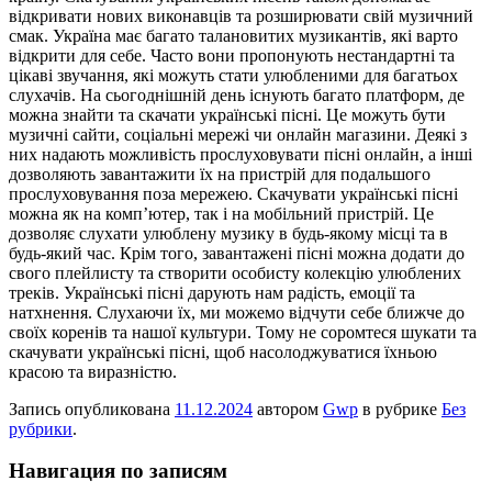
відкривати нових виконавців та розширювати свій музичний
смак. Україна має багато талановитих музикантів, які варто
відкрити для себе. Часто вони пропонують нестандартні та
цікаві звучання, які можуть стати улюбленими для багатьох
слухачів. На сьогоднішній день існують багато платформ, де
можна знайти та скачати українські пісні. Це можуть бути
музичні сайти, соціальні мережі чи онлайн магазини. Деякі з
них надають можливість прослуховувати пісні онлайн, а інші
дозволяють завантажити їх на пристрій для подальшого
прослуховування поза мережею. Скачувати українські пісні
можна як на комп’ютер, так і на мобільний пристрій. Це
дозволяє слухати улюблену музику в будь-якому місці та в
будь-який час. Крім того, завантажені пісні можна додати до
свого плейлисту та створити особисту колекцію улюблених
треків. Українські пісні дарують нам радість, емоції та
натхнення. Слухаючи їх, ми можемо відчути себе ближче до
своїх коренів та нашої культури. Тому не соромтеся шукати та
скачувати українські пісні, щоб насолоджуватися їхньою
красою та виразністю.
Запись опубликована
11.12.2024
автором
Gwp
в рубрике
Без
рубрики
.
Навигация по записям