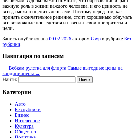
человеком. Однако важно помнить, что образование играет
важную роль в жизни каждого человека, и его ценность не
всегда можно оценить деньгами. Поэтому перед тем, как
принять окончательное решение, стоит хорошенько обдумать
все возможные последствия и взвесить свои приоритеты и
цели.
Запись опубликована
09.02.2026
автором
Gwp
в рубрике
Без
рубрики
.
Навигация по записям
←
Вебкам рулетка для флирта
Самые выгодные цены на
кондиционеры
→
Найти:
Категории
Авто
Без рубрики
Бизнес
Интересное
Культура
Общество
Политика