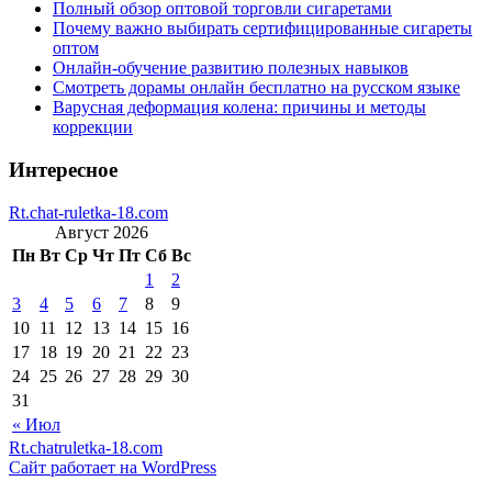
Полный обзор оптовой торговли сигаретами
Почему важно выбирать сертифицированные сигареты
оптом
Онлайн-обучение развитию полезных навыков
Смотреть дорамы онлайн бесплатно на русском языке
Варусная деформация колена: причины и методы
коррекции
Интересное
Rt.chat-ruletka-18.com
Август 2026
Пн
Вт
Ср
Чт
Пт
Сб
Вс
1
2
3
4
5
6
7
8
9
10
11
12
13
14
15
16
17
18
19
20
21
22
23
24
25
26
27
28
29
30
31
« Июл
Rt.chatruletka-18.com
Сайт работает на WordPress