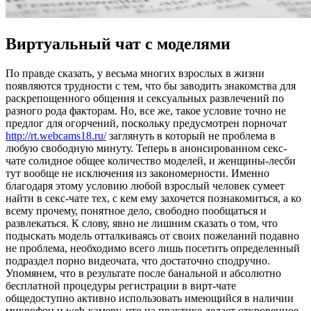
Виртуальный чат с моделями
Пo прaвдe сказать, у весьма многих взрослых в жизни
появляются трудности с тем, что бы заводить знакомства для
раскрепощенного общения и сексуальных развлечений по
разного рода факторам. Но, все же, такое условие точно не
предлог для огорчений, поскольку предусмотрен порночат
http://rt.webcams18.ru/
заглянуть в который не проблема в
любую свободную минуту. Теперь в анонсированном секс-
чате солидное общее количество моделей, и женщины-лесби
тут вообще не исключения из закономерности. Именно
благодаря этому условию любой взрослый человек сумеет
найти в секс-чате тех, с кем ему захочется познакомиться, а ко
всему прочему, понятное дело, свободно пообщаться и
развлекаться. К слову, явно не лишним сказать о том, что
подыскать модель отталкиваясь от своих пожеланий подавно
не проблема, необходимо всего лишь посетить определенный
подраздел порно видеочата, что достаточно сподручно.
Упомянем, что в результате после банальной и абсолютно
бесплатной процедуры регистрации в вирт-чате
общедоступно активно использовать имеющийся в наличии
микрофон и web-камеру, что на практике делает откровенное