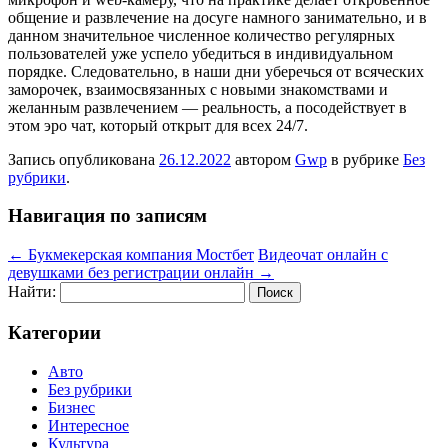
общение и развлечение на досуге намного занимательно, и в
данном значительное численное количество регулярных
пользователей уже успело убедиться в индивидуальном
порядке. Следовательно, в наши дни уберечься от всяческих
заморочек, взаимосвязанных с новыми знакомствами и
желанным развлечением — реальность, а посодействует в
этом эро чат, который открыт для всех 24/7.
Запись опубликована
26.12.2022
автором
Gwp
в рубрике
Без
рубрики
.
Навигация по записям
←
Букмекерская компания Мостбет
Видеочат онлайн с
девушками без регистрации онлайн
→
Найти:
Категории
Авто
Без рубрики
Бизнес
Интересное
Культура