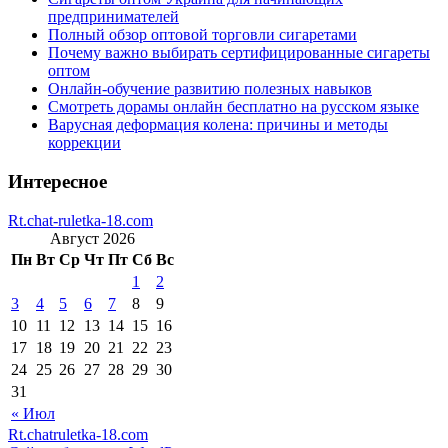
предпринимателей
Полный обзор оптовой торговли сигаретами
Почему важно выбирать сертифицированные сигареты
оптом
Онлайн-обучение развитию полезных навыков
Смотреть дорамы онлайн бесплатно на русском языке
Варусная деформация колена: причины и методы
коррекции
Интересное
Rt.chat-ruletka-18.com
Август 2026
Пн
Вт
Ср
Чт
Пт
Сб
Вс
1
2
3
4
5
6
7
8
9
10
11
12
13
14
15
16
17
18
19
20
21
22
23
24
25
26
27
28
29
30
31
« Июл
Rt.chatruletka-18.com