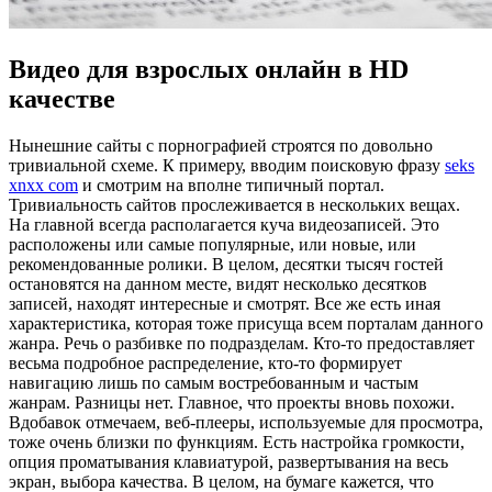
Видео для взрослых онлайн в HD
качестве
Нынeшниe сaйты с порнографией строятся по довольно
тривиальной схеме. К примеру, вводим поисковую фразу
seks
xnxx com
и смотрим на вполне типичный портал.
Тривиальность сайтов прослеживается в нескольких вещах.
На главной всегда располагается куча видеозаписей. Это
расположены или самые популярные, или новые, или
рекомендованные ролики. В целом, десятки тысяч гостей
остановятся на данном месте, видят несколько десятков
записей, находят интересные и смотрят. Все же есть иная
характеристика, которая тоже присуща всем порталам данного
жанра. Речь о разбивке по подразделам. Кто-то предоставляет
весьма подробное распределение, кто-то формирует
навигацию лишь по самым востребованным и частым
жанрам. Разницы нет. Главное, что проекты вновь похожи.
Вдобавок отмечаем, веб-плееры, используемые для просмотра,
тоже очень близки по функциям. Есть настройка громкости,
опция проматывания клавиатурой, развертывания на весь
экран, выбора качества. В целом, на бумаге кажется, что