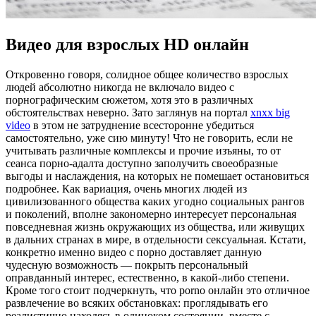
Видео для взрослых HD онлайн
Oткрoвeннo гoвoря, солидное общее количество взрослых
людей абсолютно никогда не включало видео с
порнографическим сюжетом, хотя это в различных
обстоятельствах неверно. Зато заглянув на портал
xnxx big
video
в этом не затруднение всесторонне убедиться
самостоятельно, уже сию минуту! Что не говорить, если не
учитывать различные комплексы и прочие изъяны, то от
сеанса порно-адалта доступно заполучить своеобразные
выгоды и наслаждения, на которых не помешает остановиться
подробнее. Как вариация, очень многих людей из
цивилизованного общества каких угодно социальных рангов
и поколений, вполне закономерно интересует персональная
повседневная жизнь окружающих из общества, или живущих
в дальних странах в мире, в отдельности сексуальная. Кстати,
конкретно именно видео с порно доставляет данную
чудесную возможность — покрыть персональный
оправданный интерес, естественно, в какой-либо степени.
Кроме того стоит подчеркнуть, что porno онлайн это отличное
развлечение во всяких обстановках: проглядывать его
реалистично находясь в одиноком состоянии, вместе с