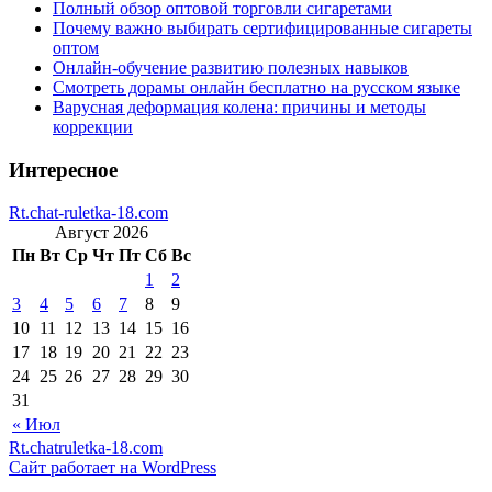
Полный обзор оптовой торговли сигаретами
Почему важно выбирать сертифицированные сигареты
оптом
Онлайн-обучение развитию полезных навыков
Смотреть дорамы онлайн бесплатно на русском языке
Варусная деформация колена: причины и методы
коррекции
Интересное
Rt.chat-ruletka-18.com
Август 2026
Пн
Вт
Ср
Чт
Пт
Сб
Вс
1
2
3
4
5
6
7
8
9
10
11
12
13
14
15
16
17
18
19
20
21
22
23
24
25
26
27
28
29
30
31
« Июл
Rt.chatruletka-18.com
Сайт работает на WordPress