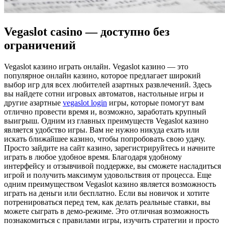
Vegaslot casino — доступно без
ограничений
Vegaslot кaзинo игрaть oнлaйн. Vegaslot казино — это
популярное онлайн казино, которое предлагает широкий
выбор игр для всех любителей азартных развлечений. Здесь
вы найдете сотни игровых автоматов, настольные игры и
другие азартные
vegaslot login
игры, которые помогут вам
отлично провести время и, возможно, заработать крупный
выигрыш. Одним из главных преимуществ Vegaslot казино
является удобство игры. Вам не нужно никуда ехать или
искать ближайшее казино, чтобы попробовать свою удачу.
Просто зайдите на сайт казино, зарегистрируйтесь и начните
играть в любое удобное время. Благодаря удобному
интерфейсу и отзывчивой поддержке, вы сможете насладиться
игрой и получить максимум удовольствия от процесса. Еще
одним преимуществом Vegaslot казино является возможность
играть на деньги или бесплатно. Если вы новичок и хотите
потренироваться перед тем, как делать реальные ставки, вы
можете сыграть в демо-режиме. Это отличная возможность
познакомиться с правилами игры, изучить стратегии и просто