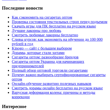
Последние новости
Как сэкономить на сигаретах оптом
Проверка состояния текстильных строп перед подъемом
Скачать игры для ПК бесплатно на русском языке
Лучшие лакорны про любовь
Смотреть любимые лакорны бесплатно
Сливы курсов: как экономить на обучении до 100 000
рублей в год
Kinogo — сайт с большим выбором
Дорамы, которые стали хитами
Сигареты оптом: разнообразие брендов
Сигареты оптом Украина для начинающих
предпринимателей
Полный обзор оптовой торговли сигаретами
Почему важно выбирать сертифицированные сигареты
оптом
Онлайн-обучение развитию полезных навыков
Смотреть дорамы онлайн бесплатно на русском языке
Варусная деформация колена: причины и методы
коррекции
Интересное