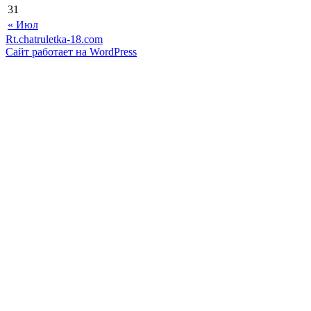
31
« Июл
Rt.chatruletka-18.com
Сайт работает на WordPress