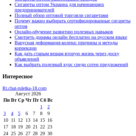
Сигареты оптом Украина для начинающих
предпринимателей
Полный обзор оптовой торговли сигаретами
Почему важно выбирать сертифицированные сигареты
оптом
Онлайн-обучение развитию полезных навыков
Смотреть дорамы онлайн бесплатно на русском языке
Варусная деформация колена: причины и методы
коррекции
Как дать старым вещам вторую жизнь через доску
объявлений
Как выбрать полезный курс среди сотен предложений
Интересное
Rt.chat-ruletka-18.com
Август 2026
Пн
Вт
Ср
Чт
Пт
Сб
Вс
1
2
3
4
5
6
7
8
9
10
11
12
13
14
15
16
17
18
19
20
21
22
23
24
25
26
27
28
29
30