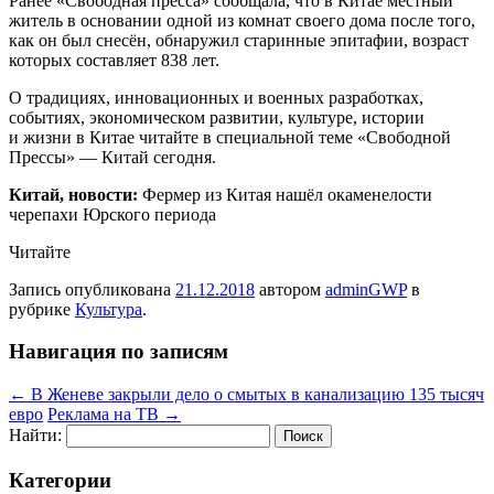
Ранее «Свободная пресса» сообщала, что в Китае местный
житель в основании одной из комнат своего дома после того,
как он был снесён, обнаружил старинные эпитафии, возраст
которых составляет 838 лет.
О традициях, инновационных и военных разработках,
событиях, экономическом развитии, культуре, истории
и жизни в Китае читайте в специальной теме «Свободной
Прессы» — Китай сегодня.
Китай, новости:
Фермер из Китая нашёл окаменелости
черепахи Юрского периода
Читайте
Запись опубликована
21.12.2018
автором
adminGWP
в
рубрике
Культура
.
Навигация по записям
←
В Женеве закрыли дело о смытых в канализацию 135 тысяч
евро
Реклама на ТВ
→
Найти:
Категории