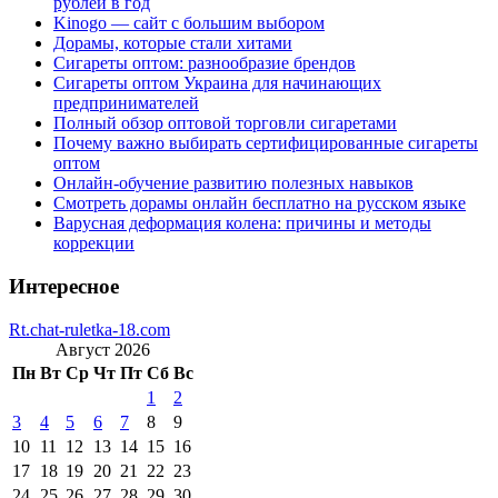
рублей в год
Kinogo — сайт с большим выбором
Дорамы, которые стали хитами
Сигареты оптом: разнообразие брендов
Сигареты оптом Украина для начинающих
предпринимателей
Полный обзор оптовой торговли сигаретами
Почему важно выбирать сертифицированные сигареты
оптом
Онлайн-обучение развитию полезных навыков
Смотреть дорамы онлайн бесплатно на русском языке
Варусная деформация колена: причины и методы
коррекции
Интересное
Rt.chat-ruletka-18.com
Август 2026
Пн
Вт
Ср
Чт
Пт
Сб
Вс
1
2
3
4
5
6
7
8
9
10
11
12
13
14
15
16
17
18
19
20
21
22
23
24
25
26
27
28
29
30