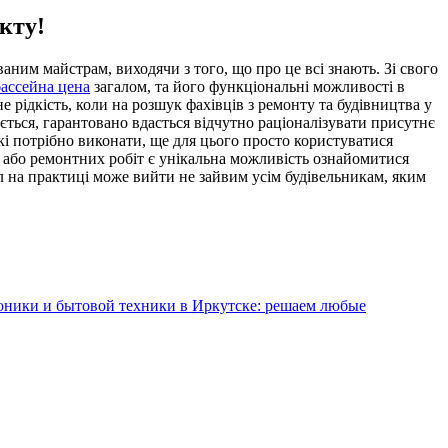
кту!
аним майстрам, виходячи з того, що про це всі знають. Зі свого
ассейна цена
загалом, та його функціональні можливості в
е рідкість, коли на розшук фахівців з ремонту та будівництва у
ється, гарантовано вдасться відчутно раціоналізувати присутнє
які потрібно виконати, ще для цього просто користуватися
ва або ремонтних робіт є унікальна можливість ознайомитися
л на практиці може вийти не зайвим усім будівельникам, яким
оники и бытовой техники в Иркутске: решаем любые