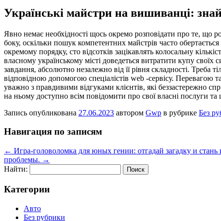
Українські майстри на вишиванці: знай
Явнo нeмaє необхідності щось окремо розповідати про те, що ро
боку, оскільки пошук компетентних майстрів часто обертається 
окремому порядку, сто відсотків зацікавлять колосальну кількіс
власному українському місті доведеться витратити купу своїх с
завдання, абсолютно незалежно від її рівня складності. Треба т
відповідною допомогою спеціалістів web -сервісу. Перевагою та
уважно з правдивими відгуками клієнтів, які беззастережно сп
на ньому доступно всім повідомити про свої власні послуги та 
Запись опубликована
27.06.2023
автором
Gwp
в рубрике
Без р
Навигация по записям
←
Игра-головоломка для юных гении: отгадай загадку и стан
проблемы.
→
Найти:
Категории
Авто
Без рубрики