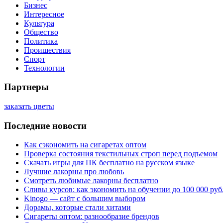
Бизнес
Интересное
Культура
Общество
Политика
Проишествия
Спорт
Технологии
Партнеры
заказать цветы
Последние новости
Как сэкономить на сигаретах оптом
Проверка состояния текстильных строп перед подъемом
Скачать игры для ПК бесплатно на русском языке
Лучшие лакорны про любовь
Смотреть любимые лакорны бесплатно
Сливы курсов: как экономить на обучении до 100 000 руб
Kinogo — сайт с большим выбором
Дорамы, которые стали хитами
Сигареты оптом: разнообразие брендов