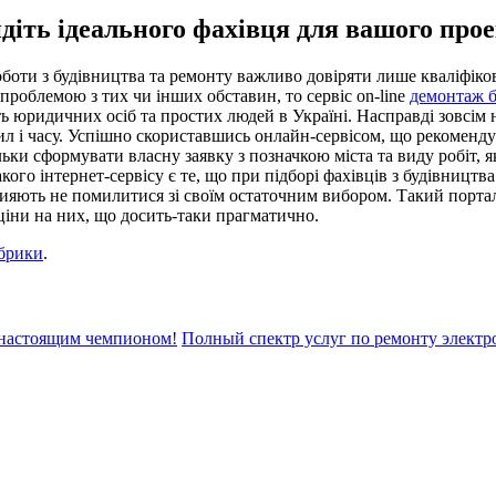
діть ідеального фахівця для вашого прое
боти з будівництва та ремонту важливо довіряти лише кваліфіков
проблемою з тих чи інших обставин, то сервіс on-line
демонтаж б
ть юридичних осіб та простих людей в Україні. Насправді зовсім н
ил і часу. Успішно скориставшись онлайн-сервісом, що рекоменду
ільки сформувати власну заявку з позначкою міста та виду робіт, 
кого інтернет-сервісу є те, що при підборі фахівців з будівницт
рияють не помилитися зі своїм остаточним вибором. Такий порта
ціни на них, що досить-таки прагматично.
убрики
.
ь настоящим чемпионом!
Полный спектр услуг по ремонту электр