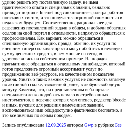
удачно решить эту поставленную задачу, не имея
практического опыта и специальных знаний, банально
приводят портал в Internet под санкционные фильтра роботов
поисковых систем, и это получается огромной сложностью в
недалеком будущем. Соответственно, рациональнее для
разрешения поставленной задачи в общем, и добычи обратных
ссылок на свой портал в отдельности, напрямую обращаться к
профессионалам. Как вариант, можно обращаться в
специальную организацию, правда, обычно, их услуги по
внешним гиперссылкам запросто могут обойтись в немалую
сумму денежных средств, в чем многие на сегодня
удостоверились на собственном примере. На порядок
прагматичнее обращаться к отдельному линкбилдеру, который
готов предложить огромный ассортимент услуг по
продвижению веб-ресурсов, на качественном показателе
уровня. Узнать о таких важных услугах не сложность заглянув
по активной ссылке, заявленной ранее, в любую свободную
минуту. Заметим, что, на представленном веб-портале
специалиста легко подобрать немало востребованных
инструментов, в перечне которых урл опенер, редактор bbcode
и иных, нужных для решения намеченных заданий,
воспользоваться ими общедоступно фактически бесплатно, а
это все значимо по ясным поводам.
Запись опубликована
12.09.2025
автором
Gwp
в рубрике
Без