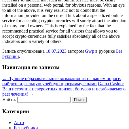
installed on a personal web portal, for obvious reasons. With an eye
to all of the above, it is very realistic not to doubt that the
information provided on the current link about a specialized online
service for accepting cryptocurrencies will surely attract the attention
of many portal owners. This is explained by the fact that the
recommended practical service for all visitors that allows you to
accept crypto-currencies fully satisfies absolutely all of the above
indicators and a variety of others.
Запись опубликована
18.07.2023
автором
Gwp
в рубрике
Без
рубрики
.
Навигация по записям
←
Лучшие образовательные возможности на вашем пороге:
найдите идеальную учебную программу с нами
Gama Casino:
Ваш источник невероятных призов, бонусов и незабываемого
развлечения!
→
Найти:
Категории
Авто
Без рубрики