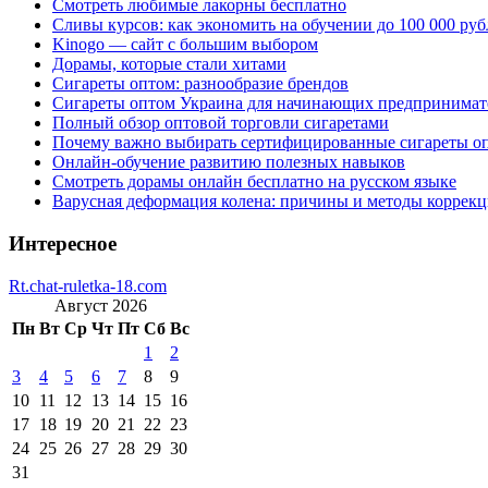
Смотреть любимые лакорны бесплатно
Сливы курсов: как экономить на обучении до 100 000 руб
Kinogo — сайт с большим выбором
Дорамы, которые стали хитами
Сигареты оптом: разнообразие брендов
Сигареты оптом Украина для начинающих предпринимат
Полный обзор оптовой торговли сигаретами
Почему важно выбирать сертифицированные сигареты о
Онлайн-обучение развитию полезных навыков
Смотреть дорамы онлайн бесплатно на русском языке
Варусная деформация колена: причины и методы коррек
Интересное
Rt.chat-ruletka-18.com
Август 2026
Пн
Вт
Ср
Чт
Пт
Сб
Вс
1
2
3
4
5
6
7
8
9
10
11
12
13
14
15
16
17
18
19
20
21
22
23
24
25
26
27
28
29
30
31