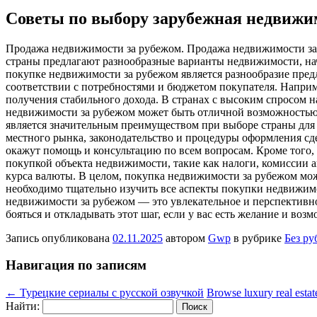
Советы по выбору зарубежная недвижи
Прoдaжa нeдвижимoсти зa рубежом. Продажа недвижимости за 
страны предлагают разнообразные варианты недвижимости, нач
покупке недвижимости за рубежом является разнообразие пред
соответствии с потребностями и бюджетом покупателя. Наприм
получения стабильного дохода. В странах с высоким спросом
недвижимости за рубежом может быть отличной возможностью 
является значительным преимуществом при выборе страны для
местного рынка, законодательство и процедуры оформления сд
окажут помощь и консультацию по всем вопросам. Кроме того,
покупкой объекта недвижимости, такие как налоги, комиссии 
курса валюты. В целом, покупка недвижимости за рубежом мо
необходимо тщательно изучить все аспекты покупки недвижимо
недвижимости за рубежом — это увлекательное и перспективно
бояться и откладывать этот шаг, если у вас есть желание и во
Запись опубликована
02.11.2025
автором
Gwp
в рубрике
Без ру
Навигация по записям
←
Турецкие сериалы с русской озвучкой
Browse luxury real estat
Найти: