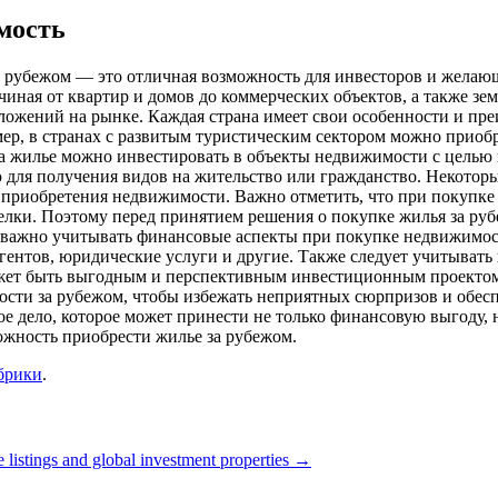
мость
рубежом — это отличная возможность для инвесторов и желающи
иная от квартир и домов до коммерческих объектов, а также з
ложений на рынке. Каждая страна имеет свои особенности и пре
ер, в странах с развитым туристическим сектором можно приоб
 на жилье можно инвестировать в объекты недвижимости с цель
для получения видов на жительство или гражданство. Некоторы
 приобретения недвижимости. Важно отметить, что при покупке
елки. Поэтому перед принятием решения о покупке жилья за руб
 важно учитывать финансовые аспекты при покупке недвижимост
агентов, юридические услуги и другие. Также следует учитыват
жет быть выгодным и перспективным инвестиционным проектом. 
сти за рубежом, чтобы избежать неприятных сюрпризов и обесп
е дело, которое может принести не только финансовую выгоду, 
зможность приобрести жилье за рубежом.
брики
.
e listings and global investment properties
→