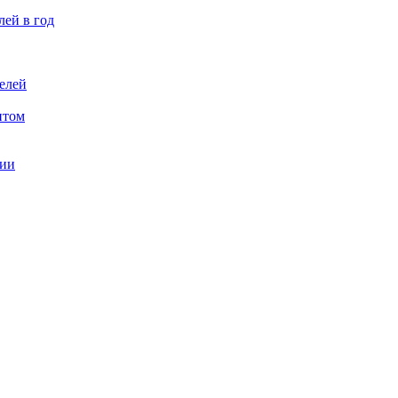
лей в год
елей
птом
ции