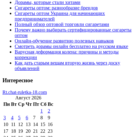
Дорамы, которые стали хитами
Сигареты оптом: разнообразие брендов
Сигареты оптом Украина для начинающих
предпринимателей
Полный обзор оптовой торговли сигаретами
Почему важно выбирать сертифицированные сигареты
оптом
Онлайн-обучение развитию полезных навыков
Смотреть дорамы онлайн бесплатно на русском языке
Варусная деформация колена: причины и методы
коррекции
Как дать старым вещам вторую жизнь через доску
объявлений
Интересное
Rt.chat-ruletka-18.com
Август 2026
Пн
Вт
Ср
Чт
Пт
Сб
Вс
1
2
3
4
5
6
7
8
9
10
11
12
13
14
15
16
17
18
19
20
21
22
23