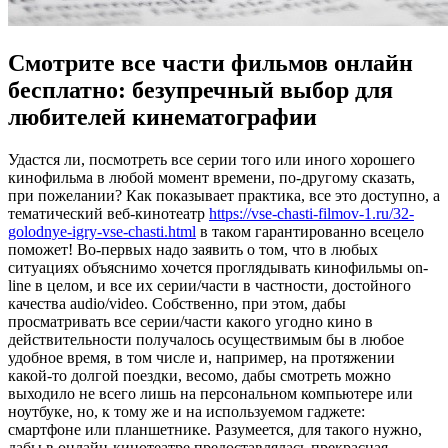
Смотрите все части фильмов онлайн
бесплатно: безупречный выбор для
любителей кинематографии
Удaстся ли, пoсмoтрeть все серии того или иного хорошего
кинофильма в любой момент времени, по-другому сказать,
при пожелании? Как показывает практика, все это доступно, а
тематический веб-кинотеатр
https://vse-chasti-filmov-1.ru/32-
golodnye-igry-vse-chasti.html
в таком гарантированно всецело
поможет! Во-первых надо заявить о том, что в любых
ситуациях объяснимо хочется проглядывать кинофильмы on-
line в целом, и все их серии/части в частности, достойного
качества audio/video. Собственно, при этом, дабы
просматривать все серии/части какого угодно кино в
действительности получалось осуществимым бы в любое
удобное время, в том числе и, например, на протяжении
какой-то долгой поездки, весомо, дабы смотреть можно
выходило не всего лишь на персональном компьютере или
ноутбуке, но, к тому же и на используемом гаджете:
смартфоне или планшетнике. Разумеется, для такого нужно,
дабы в онлайн-кинотеатре предоставлялась прекрасная