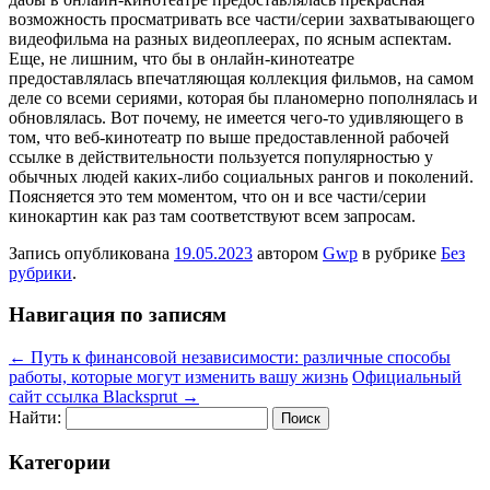
возможность просматривать все части/серии захватывающего
видеофильма на разных видеоплеерах, по ясным аспектам.
Еще, не лишним, что бы в онлайн-кинотеатре
предоставлялась впечатляющая коллекция фильмов, на самом
деле со всеми сериями, которая бы планомерно пополнялась и
обновлялась. Вот почему, не имеется чего-то удивляющего в
том, что веб-кинотеатр по выше предоставленной рабочей
ссылке в действительности пользуется популярностью у
обычных людей каких-либо социальных рангов и поколений.
Поясняется это тем моментом, что он и все части/серии
кинокартин как раз там соответствуют всем запросам.
Запись опубликована
19.05.2023
автором
Gwp
в рубрике
Без
рубрики
.
Навигация по записям
←
Путь к финансовой независимости: различные способы
работы, которые могут изменить вашу жизнь
Официальный
сайт ссылка Blacksprut
→
Найти:
Категории