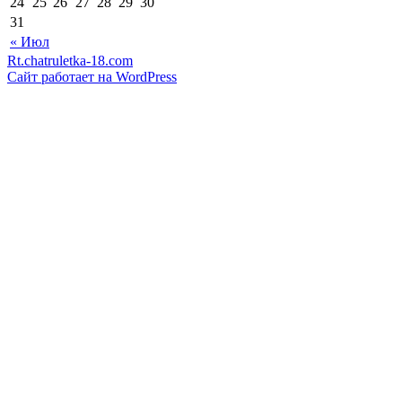
24
25
26
27
28
29
30
31
« Июл
Rt.chatruletka-18.com
Сайт работает на WordPress