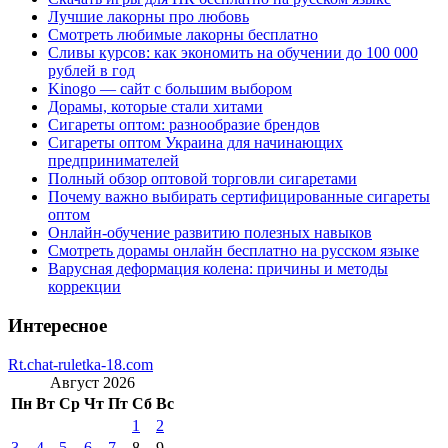
Лучшие лакорны про любовь
Смотреть любимые лакорны бесплатно
Сливы курсов: как экономить на обучении до 100 000
рублей в год
Kinogo — сайт с большим выбором
Дорамы, которые стали хитами
Сигареты оптом: разнообразие брендов
Сигареты оптом Украина для начинающих
предпринимателей
Полный обзор оптовой торговли сигаретами
Почему важно выбирать сертифицированные сигареты
оптом
Онлайн-обучение развитию полезных навыков
Смотреть дорамы онлайн бесплатно на русском языке
Варусная деформация колена: причины и методы
коррекции
Интересное
Rt.chat-ruletka-18.com
Август 2026
Пн
Вт
Ср
Чт
Пт
Сб
Вс
1
2
3
4
5
6
7
8
9