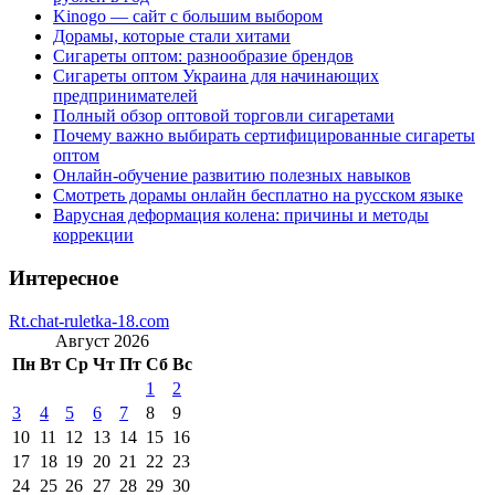
Kinogo — сайт с большим выбором
Дорамы, которые стали хитами
Сигареты оптом: разнообразие брендов
Сигареты оптом Украина для начинающих
предпринимателей
Полный обзор оптовой торговли сигаретами
Почему важно выбирать сертифицированные сигареты
оптом
Онлайн-обучение развитию полезных навыков
Смотреть дорамы онлайн бесплатно на русском языке
Варусная деформация колена: причины и методы
коррекции
Интересное
Rt.chat-ruletka-18.com
Август 2026
Пн
Вт
Ср
Чт
Пт
Сб
Вс
1
2
3
4
5
6
7
8
9
10
11
12
13
14
15
16
17
18
19
20
21
22
23
24
25
26
27
28
29
30