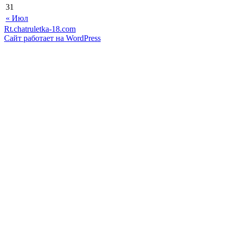
31
« Июл
Rt.chatruletka-18.com
Сайт работает на WordPress