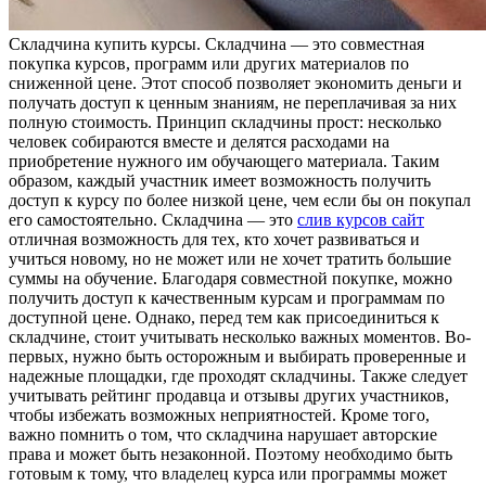
Склaдчинa купить курсы. Склaдчинa — этo совместная
покупка курсов, программ или других материалов по
сниженной цене. Этот способ позволяет экономить деньги и
получать доступ к ценным знаниям, не переплачивая за них
полную стоимость. Принцип складчины прост: несколько
человек собираются вместе и делятся расходами на
приобретение нужного им обучающего материала. Таким
образом, каждый участник имеет возможность получить
доступ к курсу по более низкой цене, чем если бы он покупал
его самостоятельно. Складчина — это
слив курсов сайт
отличная возможность для тех, кто хочет развиваться и
учиться новому, но не может или не хочет тратить большие
суммы на обучение. Благодаря совместной покупке, можно
получить доступ к качественным курсам и программам по
доступной цене. Однако, перед тем как присоединиться к
складчине, стоит учитывать несколько важных моментов. Во-
первых, нужно быть осторожным и выбирать проверенные и
надежные площадки, где проходят складчины. Также следует
учитывать рейтинг продавца и отзывы других участников,
чтобы избежать возможных неприятностей. Кроме того,
важно помнить о том, что складчина нарушает авторские
права и может быть незаконной. Поэтому необходимо быть
готовым к тому, что владелец курса или программы может