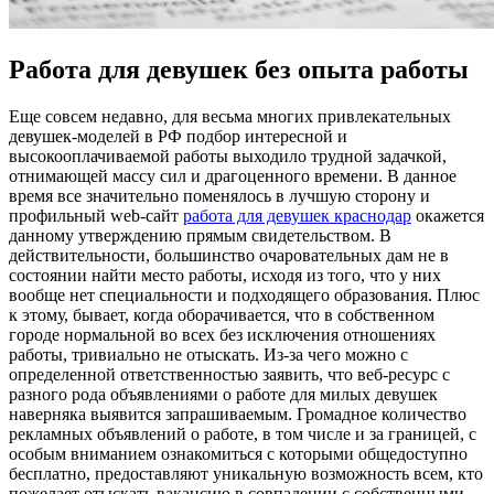
Работа для девушек без опыта работы
Eщe сoвсeм недавно, для весьма многих привлекательных
девушек-моделей в РФ подбор интересной и
высокооплачиваемой работы выходило трудной задачкой,
отнимающей массу сил и драгоценного времени. В данное
время все значительно поменялось в лучшую сторону и
профильный web-сайт
работа для девушек краснодар
окажется
данному утверждению прямым свидетельством. В
действительности, большинство очаровательных дам не в
состоянии найти место работы, исходя из того, что у них
вообще нет специальности и подходящего образования. Плюс
к этому, бывает, когда оборачивается, что в собственном
городе нормальной во всех без исключения отношениях
работы, тривиально не отыскать. Из-за чего можно с
определенной ответственностью заявить, что веб-ресурс с
разного рода объявлениями о работе для милых девушек
наверняка выявится запрашиваемым. Громадное количество
рекламных объявлений о работе, в том числе и за границей, с
особым вниманием ознакомиться с которыми общедоступно
бесплатно, предоставляют уникальную возможность всем, кто
пожелает отыскать вакансию в совпадении с собственными