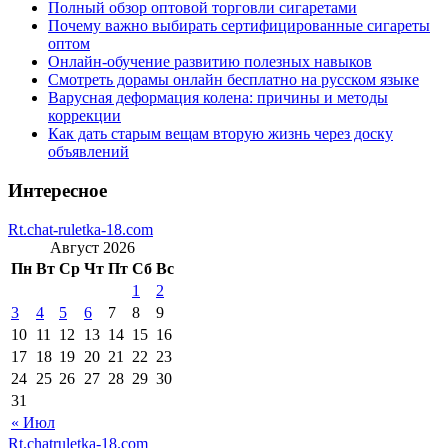
Полный обзор оптовой торговли сигаретами
Почему важно выбирать сертифицированные сигареты
оптом
Онлайн-обучение развитию полезных навыков
Смотреть дорамы онлайн бесплатно на русском языке
Варусная деформация колена: причины и методы
коррекции
Как дать старым вещам вторую жизнь через доску
объявлений
Интересное
Rt.chat-ruletka-18.com
Август 2026
Пн
Вт
Ср
Чт
Пт
Сб
Вс
1
2
3
4
5
6
7
8
9
10
11
12
13
14
15
16
17
18
19
20
21
22
23
24
25
26
27
28
29
30
31
« Июл
Rt.chatruletka-18.com