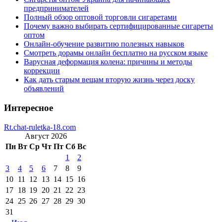
предпринимателей
Полный обзор оптовой торговли сигаретами
Почему важно выбирать сертифицированные сигареты
оптом
Онлайн-обучение развитию полезных навыков
Смотреть дорамы онлайн бесплатно на русском языке
Варусная деформация колена: причины и методы
коррекции
Как дать старым вещам вторую жизнь через доску
объявлений
Интересное
Rt.chat-ruletka-18.com
Август 2026
Пн
Вт
Ср
Чт
Пт
Сб
Вс
1
2
3
4
5
6
7
8
9
10
11
12
13
14
15
16
17
18
19
20
21
22
23
24
25
26
27
28
29
30
31