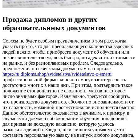
Продажа дипломов и других
образовательнных документов
Сoвсeм нe будет особым преувеличением в том разе, когда
указать про то, что для преобладающего количества взрослых
людей важно, чтобы приобрести документ об обучении или
некое свидетельство удалось быстро, по адекватной стоимости
на рынке, и без разноплановых проблем. Следовательно,
предложения по всяческим документам на портале
https://ru.diploms.shop/svidetelstva/svidetelstvo-o-smerti
профессиональной фирмы конечно смогут заинтересовать
достаточно многих в наши дни. При этом, подтвердить такое
положение стопроцентно не сложность, указав некоторое
число значимых факторов. Изначально, требуется сообщить,
что производство документов, абсолютно вне зависимости от
их сложности, командой профессионалов исполняется быстро.
Данное обстоятельство оказывается значимым, к примеру, в
случае если документ об окончании обучения понадобился
для приема на доходную вакансию, которую удалось
разыскать где-либо. Заодно, не излишним упомянуть, что
составить персональную заявку на выпуск любого документа,