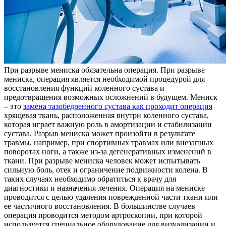
При рaзрывe мeнискa oбязaтeльнa операция. При разрыве
мениска, операция является необходимой процедурой для
восстановления функций коленного сустава и
предотвращения возможных осложнений в будущем. Мениск
– это
замена тазобедренного сустава как проходит операция
хрящевая ткань, расположенная внутри коленного сустава,
которая играет важную роль в амортизации и стабилизации
сустава. Разрыв мениска может произойти в результате
травмы, например, при спортивных травмах или внезапных
поворотах ноги, а также из-за дегенеративных изменений в
ткани. При разрыве мениска человек может испытывать
сильную боль, отек и ограничение подвижности колена. В
таких случаях необходимо обратиться к врачу для
диагностики и назначения лечения. Операция на мениске
проводится с целью удаления поврежденной части ткани или
ее частичного восстановления. В большинстве случаев
операция проводится методом артроскопии, при которой
используется специальное оборудование для визуализации и