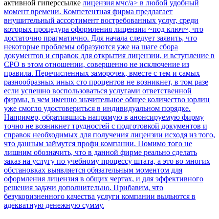
активной гиперссылке
лицензия мчс/a> в любой удобный
момент времени. Компетентная фирма предлагает
внушительный ассортимент востребованных услуг, среди
которых процедура оформления лицензии ~под ключ~, что
достаточно прагматично. Для начала следует заявить, что
некоторые проблемы образуются уже на шаге сбора
документов и справок для открытия лицензии, и вступление в
СРО в этом отношении, совершенно не исключение из
правила. Перечисленных заморочек, вместе с тем и самых
разнообразных иных сто процентов не возникнет, в том разе
если успешно воспользоваться услугами ответственной
фирмы, в чем именно значительное общее количество юрлиц
уже смогло удостовериться в индивидуальном порядке.
Например, обратившись напрямую в анонсируемую фирму
точно не возникнет трудностей с подготовкой документов и
справок необходимых для получения лицензии исходя из того,
что данным займутся профи компании. Помимо того не
лишним обозначить, что в данной фирме реально сделать
заказ на услугу по учебному процессу штата, а это во многих
обстановках выявляется обязательным моментом для
оформления лицензия в общих чертах, и для эффективного
решения задачи дополнительно. Прибавим, что
безукоризненного качества услуги компании выльются в
адекватную денежную сумму.