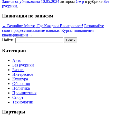
Запись опубликована
10.05.2024
автором
Gwp
в рубрике
Без
рубрики
.
Навигация по записям
←
Betunlim: Место, Где Каждый Выигрывает!
Развивайте
свои профессиональные навыки: Курсы повышения
квалификации
→
Найти:
Категории
Авто
Без рубрики
Бизнес
Интересное
Культура
Общество
Политика
Проишествия
Спорт
Технологии
Партнеры