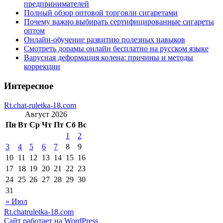
предпринимателей
Полный обзор оптовой торговли сигаретами
Почему важно выбирать сертифицированные сигареты
оптом
Онлайн-обучение развитию полезных навыков
Смотреть дорамы онлайн бесплатно на русском языке
Варусная деформация колена: причины и методы
коррекции
Интересное
Rt.chat-ruletka-18.com
Август 2026
Пн
Вт
Ср
Чт
Пт
Сб
Вс
1
2
3
4
5
6
7
8
9
10
11
12
13
14
15
16
17
18
19
20
21
22
23
24
25
26
27
28
29
30
31
« Июл
Rt.chatruletka-18.com
Сайт работает на WordPress