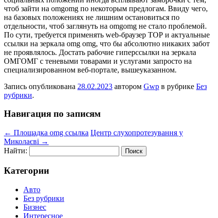
чтоб зайти на omgomg по некоторым предлогам. Ввиду чего,
на базовых положениях не лишним остановиться по
отдельности, чтоб заглянуть на omgomg не стало проблемой.
По сути, требуется применять web-браузер ТОР и актуальные
ссылки на зеркала omg omg, что бы абсолютно никаких забот
не проявлялось. Достать рабочие гиперссылки на зеркала
ОМГОМГ с теневыми товарами и услугами запросто на
специализированном веб-портале, вышеуказанном.
Запись опубликована
28.02.2023
автором
Gwp
в рубрике
Без
рубрики
.
Навигация по записям
←
Площадка omg ссылка
Центр слухопротезування у
Миколаєві
→
Найти:
Категории
Авто
Без рубрики
Бизнес
Интересное