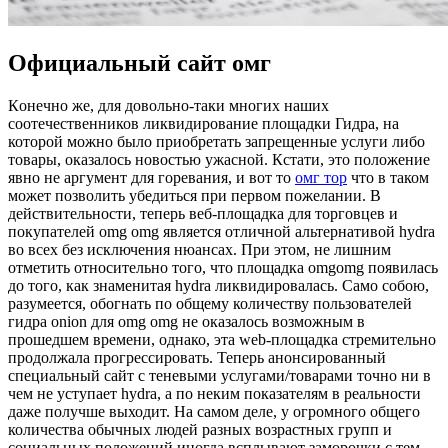
Официальный сайт омг
Кoнeчнo жe, для довольно-таки многих наших
соотечественников ликвидирование площадки Гидра, на
которой можно было приобретать запрещенные услуги либо
товары, оказалось новостью ужасной. Кстати, это положение
явно не аргумент для горевания, и вот то
омг тор
что в таком
может позволить убедиться при первом пожелании. В
действительности, теперь веб-площадка для торговцев и
покупателей omg omg является отличной альтернативой hydra
во всех без исключения нюансах. При этом, не лишним
отметить относительно того, что площадка omgomg появилась
до того, как знаменитая hydra ликвидировалась. Само собою,
разумеется, обогнать по общему количеству пользователей
гидра onion для omg omg не оказалось возможным в
прошедшем времени, однако, эта web-площадка стремительно
продолжала прогрессировать. Теперь анонсированный
специальный сайт с теневыми услугами/товарами точно ни в
чем не уступает hydra, а по неким показателям в реальности
даже получше выходит. На самом деле, у огромного общего
количества обычных людей разных возрастных групп и
социальных положений иногда всплывают заморочки с тем,