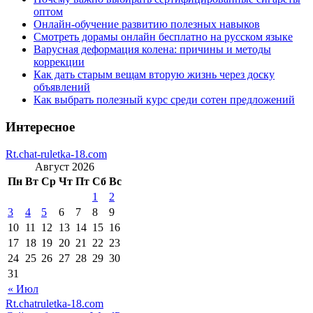
оптом
Онлайн-обучение развитию полезных навыков
Смотреть дорамы онлайн бесплатно на русском языке
Варусная деформация колена: причины и методы
коррекции
Как дать старым вещам вторую жизнь через доску
объявлений
Как выбрать полезный курс среди сотен предложений
Интересное
Rt.chat-ruletka-18.com
Август 2026
Пн
Вт
Ср
Чт
Пт
Сб
Вс
1
2
3
4
5
6
7
8
9
10
11
12
13
14
15
16
17
18
19
20
21
22
23
24
25
26
27
28
29
30
31
« Июл
Rt.chatruletka-18.com