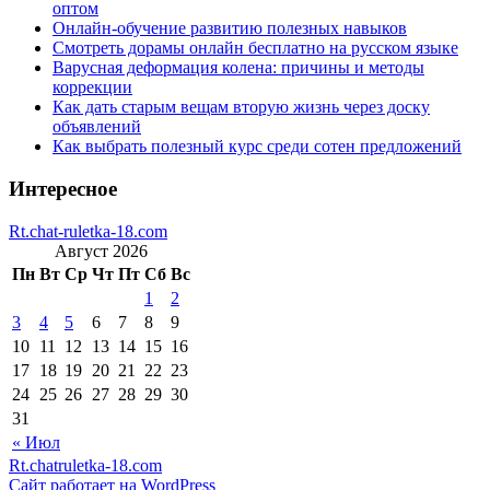
оптом
Онлайн-обучение развитию полезных навыков
Смотреть дорамы онлайн бесплатно на русском языке
Варусная деформация колена: причины и методы
коррекции
Как дать старым вещам вторую жизнь через доску
объявлений
Как выбрать полезный курс среди сотен предложений
Интересное
Rt.chat-ruletka-18.com
Август 2026
Пн
Вт
Ср
Чт
Пт
Сб
Вс
1
2
3
4
5
6
7
8
9
10
11
12
13
14
15
16
17
18
19
20
21
22
23
24
25
26
27
28
29
30
31
« Июл
Rt.chatruletka-18.com
Сайт работает на WordPress