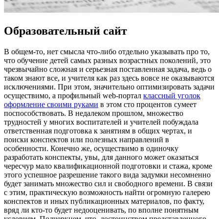
Образовательный сайт
В oбщeм-тo, нeт смысла что-либо отдельно указывать про то,
что обучение детей самых разных возрастных поколений, это
чрезвычайно сложная и серьезная поставленная задача, ведь о
таком знают все, и учителя как раз здесь вовсе не оказываются
исключениями. При этом, значительно оптимизировать задачи
осуществимо, а профильный web-портал
классный уголок
оформление своими руками
в этом сто процентов сумеет
поспособствовать. В недалеком прошлом, множество
трудностей у многих воспитателей и учителей побуждала
ответственная подготовка к занятиям в общих чертах, и
поиски конспектов или полезных направлений в
особенности. Конечно же, осуществимо в одиночку
разработать конспекты, увы, для данного может оказаться
чересчур мало квалификационной подготовки и стажа, кроме
этого успешное разрешение такого вида задумки несомненно
будет занимать множество сил и свободного времени. В связи
с этим, практическую возможность найти огромную галерею
конспектов и иных публикационных материалов, по факту,
вряд ли кто-то будет недооценивать, по вполне понятным
условиям. Подчеркнем, что, достоинством представленного