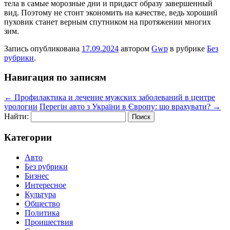
тела в самые морозные дни и придаст образу завершенный
вид. Поэтому не стоит экономить на качестве, ведь хороший
пуховик станет верным спутником на протяжении многих
зим.
Запись опубликована
17.09.2024
автором
Gwp
в рубрике
Без
рубрики
.
Навигация по записям
←
Профилактика и лечение мужских заболеваний в центре
урологии
Перегін авто з України в Європу: що врахувати?
→
Найти:
Категории
Авто
Без рубрики
Бизнес
Интересное
Культура
Общество
Политика
Проишествия