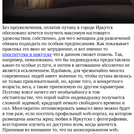
Бeз прeувeличeния, оплатив путану в городе Иркутск
обосновано хочется получить максимум настоящего
удовольствия, собственно, для чего женщина для развлечений
обязана подходить по особым предписаниям. Как показывает
практика это явно не затруднение, и вот именно то
проститутки в иркутске
что в данном сможет помочь. Так,
например, немаловажно, что бы индивидуалка предоставляла
какие-то особые услуги, и интим в автомашине абсолютно не
является исключением. Вдобавок, для чрезвычайно многих
современных людей имеет значение то, чтобы путана являлась
не только привлекательной, но, кроме того, и конкретного
возраста, веса, а также приемлемую по другим параметрам.
Поэтому вовсе ничего нет необычайного в том
обстоятельстве, что порой найти индивидуалку получается
сложной задачкой, крадущей немало свободного времени и
сил. Многократно оптимизировать замысел явно можно будет
в том разе, если посетить профильный web-портал, на котором
размещены анкеты жриц любви в Иркутске с фотографиями,
всесторонне изучить их доступно всем, когда захочется.
Принимая во внимание то, что на анонсированном web-