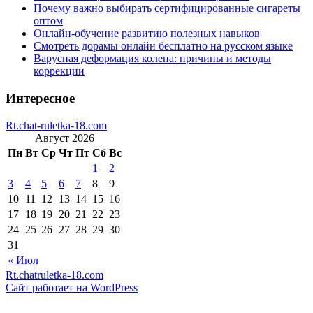
Почему важно выбирать сертифицированные сигареты
оптом
Онлайн-обучение развитию полезных навыков
Смотреть дорамы онлайн бесплатно на русском языке
Варусная деформация колена: причины и методы
коррекции
Интересное
Rt.chat-ruletka-18.com
Август 2026
Пн
Вт
Ср
Чт
Пт
Сб
Вс
1
2
3
4
5
6
7
8
9
10
11
12
13
14
15
16
17
18
19
20
21
22
23
24
25
26
27
28
29
30
31
« Июл
Rt.chatruletka-18.com
Сайт работает на WordPress