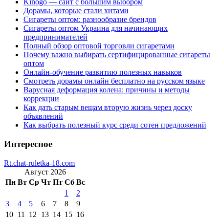
Kinogo — сайт с большим выбором
Дорамы, которые стали хитами
Сигареты оптом: разнообразие брендов
Сигареты оптом Украина для начинающих
предпринимателей
Полный обзор оптовой торговли сигаретами
Почему важно выбирать сертифицированные сигареты
оптом
Онлайн-обучение развитию полезных навыков
Смотреть дорамы онлайн бесплатно на русском языке
Варусная деформация колена: причины и методы
коррекции
Как дать старым вещам вторую жизнь через доску
объявлений
Как выбрать полезный курс среди сотен предложений
Интересное
Rt.chat-ruletka-18.com
Август 2026
Пн
Вт
Ср
Чт
Пт
Сб
Вс
1
2
3
4
5
6
7
8
9
10
11
12
13
14
15
16