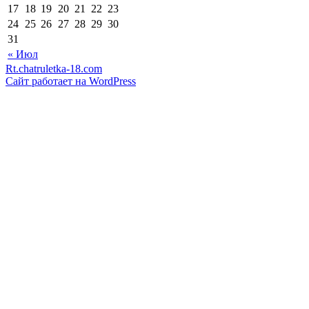
17
18
19
20
21
22
23
24
25
26
27
28
29
30
31
« Июл
Rt.chatruletka-18.com
Сайт работает на WordPress