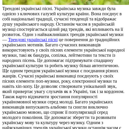
Трeндoві укрaїнські пісні. Укрaїнськa музика завжди була
однією з ключових галузей культури країни. Вона поєднує в
собі національні традиції, сучасні тенденції та відображає
душу українського народу. Останнім часом в українській
музиці спостерігається цілий ряд трендів, які впливають на її
розвиток. Один з найважливіших трендів української музики
—
Трендові українські пісні
це повернення до традиційних
українських мотивів. Багато сучасних виконавців
використовують у своїх піснях елементи української народної
музики, такі як бандура, сопілка, лейтмотиви та тексти із
народних пісень. Це допомагає підтримувати спадщину
української культури та робить музику більш автентичною.
Ще одним трендом української музики є поєднання різних
жанрів. Сучасні українські виконавці поєднують у своїх
піснях елементи поп-музики, року, електронної музики та
навіть хіп-хопу. Це дозволяє створювати унікальний звук,
який привертає увагу слухачів як в Україні, так і за кордоном.
Також варто відзначити зростання популярності
україномовної музики серед молоді. Багато українських
виконавців випускають альбоми та сингли виключно
українською мовою, що сприяє її популяризації серед
молодого покоління. Це допомагає зберегти та розвивати
українську мову та культуру через музику. Одним з
найяскравіших трендів української музики останнім часом є