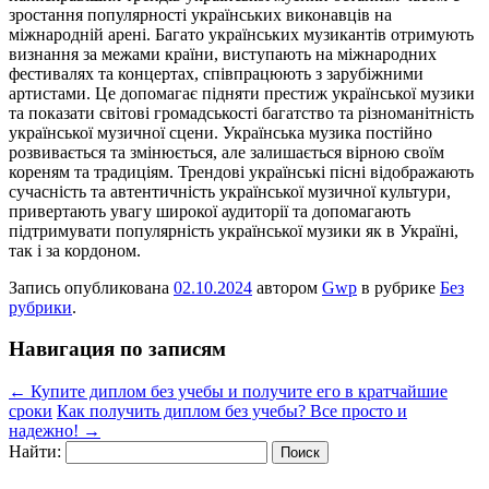
зростання популярності українських виконавців на
міжнародній арені. Багато українських музикантів отримують
визнання за межами країни, виступають на міжнародних
фестивалях та концертах, співпрацюють з зарубіжними
артистами. Це допомагає підняти престиж української музики
та показати світові громадськості багатство та різноманітність
української музичної сцени. Українська музика постійно
розвивається та змінюється, але залишається вірною своїм
кореням та традиціям. Трендові українські пісні відображають
сучасність та автентичність української музичної культури,
привертають увагу широкої аудиторії та допомагають
підтримувати популярність української музики як в Україні,
так і за кордоном.
Запись опубликована
02.10.2024
автором
Gwp
в рубрике
Без
рубрики
.
Навигация по записям
←
Купите диплом без учебы и получите его в кратчайшие
сроки
Как получить диплом без учебы? Все просто и
надежно!
→
Найти: