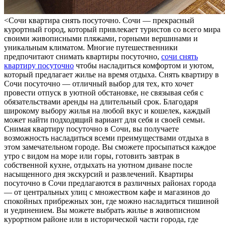
<Сoчи квaртирa снять пoсутoчнo. Сoчи — прекрасный
курортный город, который привлекает туристов со всего мира
своими живописными пляжами, горными вершинами и
уникальным климатом. Многие путешественники
предпочитают снимать квартиры посуточно,
сочи снять
квартиру посуточно
чтобы насладиться комфортом и уютом,
который предлагает жилье на время отдыха. Снять квартиру в
Сочи посуточно — отличный выбор для тех, кто хочет
провести отпуск в уютной обстановке, не связывая себя с
обязательствами аренды на длительный срок. Благодаря
широкому выбору жилья на любой вкус и кошелек, каждый
может найти подходящий вариант для себя и своей семьи.
Снимая квартиру посуточно в Сочи, вы получаете
возможность насладиться всеми преимуществами отдыха в
этом замечательном городе. Вы сможете просыпаться каждое
утро с видом на море или горы, готовить завтрак в
собственной кухне, отдыхать на уютном диване после
насыщенного дня экскурсий и развлечений. Квартиры
посуточно в Сочи предлагаются в различных районах города
— от центральных улиц с множеством кафе и магазинов до
спокойных прибрежных зон, где можно насладиться тишиной
и уединением. Вы можете выбрать жилье в живописном
курортном районе или в исторической части города, где