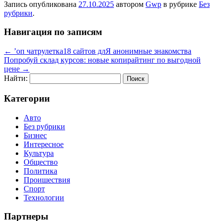
Запись опубликована
27.10.2025
автором
Gwp
в рубрике
Без
рубрики
.
Навигация по записям
←
’оп чатрулетка18 сайтов длЯ анонимные знакомства
Попробуй склад курсов: новые копирайтинг по выгодной
цене
→
Найти:
Категории
Авто
Без рубрики
Бизнес
Интересное
Культура
Общество
Политика
Проишествия
Спорт
Технологии
Партнеры