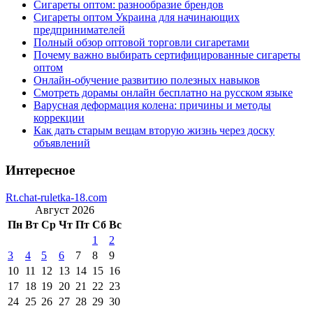
Сигареты оптом: разнообразие брендов
Сигареты оптом Украина для начинающих
предпринимателей
Полный обзор оптовой торговли сигаретами
Почему важно выбирать сертифицированные сигареты
оптом
Онлайн-обучение развитию полезных навыков
Смотреть дорамы онлайн бесплатно на русском языке
Варусная деформация колена: причины и методы
коррекции
Как дать старым вещам вторую жизнь через доску
объявлений
Интересное
Rt.chat-ruletka-18.com
Август 2026
Пн
Вт
Ср
Чт
Пт
Сб
Вс
1
2
3
4
5
6
7
8
9
10
11
12
13
14
15
16
17
18
19
20
21
22
23
24
25
26
27
28
29
30