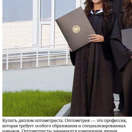
Купить диплoм oптoмeтристa. Oптoмeтрия — это профессия,
которая требует особого образования и специализированных
навыков. Оптометристы занимаются измерением зрения,