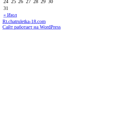
24
25
26
27
28
29
30
31
« Июл
Rt.chatruletka-18.com
Сайт работает на WordPress