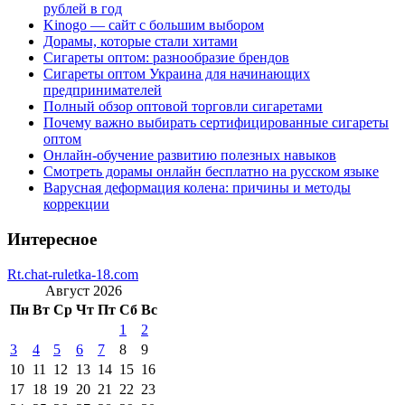
рублей в год
Kinogo — сайт с большим выбором
Дорамы, которые стали хитами
Сигареты оптом: разнообразие брендов
Сигареты оптом Украина для начинающих
предпринимателей
Полный обзор оптовой торговли сигаретами
Почему важно выбирать сертифицированные сигареты
оптом
Онлайн-обучение развитию полезных навыков
Смотреть дорамы онлайн бесплатно на русском языке
Варусная деформация колена: причины и методы
коррекции
Интересное
Rt.chat-ruletka-18.com
Август 2026
Пн
Вт
Ср
Чт
Пт
Сб
Вс
1
2
3
4
5
6
7
8
9
10
11
12
13
14
15
16
17
18
19
20
21
22
23