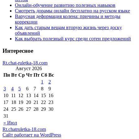
Онлайн-обучение развитию полезных навыков
Смотреть дорамы онлайн бесплатно на русском языке
Варусная деформация колена: причины и методы
коррекции
Как дать старым вещам вторую жизнь через доску
объявлений
Как выбрать полезный курс среди сотен предложений
Интересное
Rt.chat-ruletka-18.com
Август 2026
Пн
Вт
Ср
Чт
Пт
Сб
Вс
1
2
3
4
5
6
7
8
9
10
11
12
13
14
15
16
17
18
19
20
21
22
23
24
25
26
27
28
29
30
31
« Июл
Rt.chatruletka-18.com
Сайт работает на WordPress