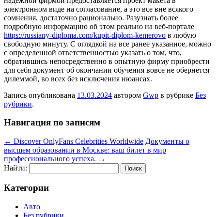
надежной фирмой предоставляется проект макета в
электронном виде на согласование, а это все вне всякого
сомнения, достаточно рационально. Разузнать более
подробную информацию об этом реально на веб-портале
https://russiany-diploma.com/kupit-diplom-kemerovo
в любую
свободную минуту. С оглядкой на все ранее указанное, можно
с определенной ответственностью указать о том, что,
обратившись непосредственно в опытную фирму приобрести
для себя документ об окончании обучения вовсе не обернется
дилеммой, во всех без исключения нюансах.
Запись опубликована
13.03.2024
автором
Gwp
в рубрике
Без
рубрики
.
Навигация по записям
←
Discover OnlyFans Celebrities Worldwide
Документы о
высшем образовании в Москве: ваш билет в мир
профессионального успеха.
→
Найти:
Категории
Авто
Без рубрики