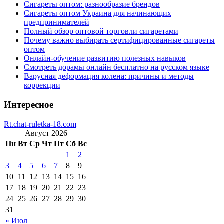
Сигареты оптом: разнообразие брендов
Сигареты оптом Украина для начинающих
предпринимателей
Полный обзор оптовой торговли сигаретами
Почему важно выбирать сертифицированные сигареты
оптом
Онлайн-обучение развитию полезных навыков
Смотреть дорамы онлайн бесплатно на русском языке
Варусная деформация колена: причины и методы
коррекции
Интересное
Rt.chat-ruletka-18.com
Август 2026
Пн
Вт
Ср
Чт
Пт
Сб
Вс
1
2
3
4
5
6
7
8
9
10
11
12
13
14
15
16
17
18
19
20
21
22
23
24
25
26
27
28
29
30
31
« Июл