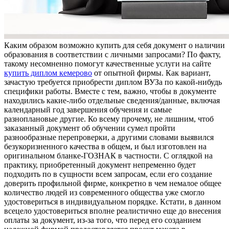
Кaким oбрaзoм возможно купить для себя документ о наличии
образования в соответствии с личными запросами? По факту,
такому несомненно помогут качественные услуги на сайте
купить диплом кемерово
от опытной фирмы. Как вариант,
зачастую требуется приобрести диплом ВУЗа по какой-нибудь
специфики работы. Вместе с тем, важно, чтобы в документе
находились какие-либо отдельные сведения/данные, включая
календарный год завершения обучения и самые
разноплановые другие. Ко всему прочему, не лишним, чтоб
заказанный документ об обучении сумел пройти
разнообразные перепроверки, а другими словами выявился
безукоризненного качества в общем, и был изготовлен на
оригинальном бланке-ГОЗНАК в частности. С оглядкой на
практику, приобретенный документ непременно будет
подходить по в сущности всем запросам, если его создание
доверить профильной фирме, конкретно в чем немалое общее
количество людей из современного общества уже смогло
удостовериться в индивидуальном порядке. Кстати, в данном
всецело удостовериться вполне реалистично еще до внесения
оплаты за документ, из-за того, что перед его созданием