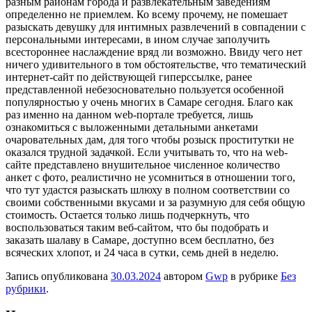
разным районам города и развлекательным заведениям
определенно не приемлем. Ко всему прочему, не помешает
разыскать девушку для интимных развлечений в совпадении с
персональными интересами, в ином случае заполучить
всестороннее наслаждение вряд ли возможно. Ввиду чего нет
ничего удивительного в том обстоятельстве, что тематический
интернет-сайт по действующей гиперссылке, ранее
представленной небезосновательно пользуется особенной
популярностью у очень многих в Самаре сегодня. Благо как
раз именно на данном web-портале требуется, лишь
ознакомиться с выложенными детальными анкетами
очаровательных дам, для того чтобы розыск проститутки не
оказался трудной задачкой. Если учитывать то, что на web-
сайте представлено внушительное численное количество
анкет с фото, реалистично не усомниться в отношении того,
что тут удастся разыскать шлюху в полном соответствии со
своими собственными вкусами и за разумную для себя общую
стоимость. Остается только лишь подчеркнуть, что
воспользоваться таким веб-сайтом, что бы подобрать и
заказать шалаву в Самаре, доступно всем бесплатно, без
всяческих хлопот, и 24 часа в сутки, семь дней в неделю.
Запись опубликована
30.03.2024
автором
Gwp
в рубрике
Без
рубрики
.