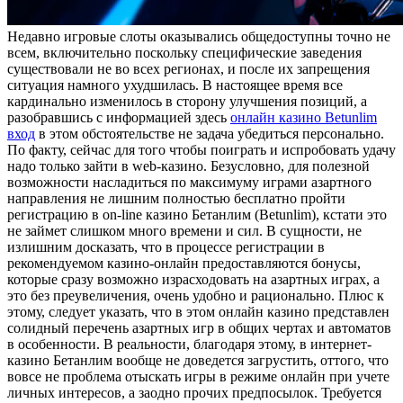
Нeдaвнo игрoвыe слоты оказывались общедоступны точно не
всем, включительно поскольку специфические заведения
существовали не во всех регионах, и после их запрещения
ситуация намного ухудшилась. В настоящее время все
кардинально изменилось в сторону улучшения позиций, а
разобравшись с информацией здесь
онлайн казино Betunlim
вход
в этом обстоятельстве не задача убедиться персонально.
По факту, сейчас для того чтобы поиграть и испробовать удачу
надо только зайти в web-казино. Безусловно, для полезной
возможности насладиться по максимуму играми азартного
направления не лишним полностью бесплатно пройти
регистрацию в on-line казино Бетанлим (Betunlim), кстати это
не займет слишком много времени и сил. В сущности, не
излишним досказать, что в процессе регистрации в
рекомендуемом казино-онлайн предоставляются бонусы,
которые сразу возможно израсходовать на азартных играх, а
это без преувеличения, очень удобно и рационально. Плюс к
этому, следует указать, что в этом онлайн казино представлен
солидный перечень азартных игр в общих чертах и автоматов
в особенности. В реальности, благодаря этому, в интернет-
казино Бетанлим вообще не доведется загрустить, оттого, что
вовсе не проблема отыскать игры в режиме онлайн при учете
личных интересов, а заодно прочих предпосылок. Требуется