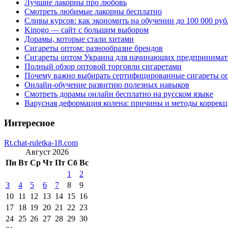
Лучшие лакорны про любовь
Смотреть любимые лакорны бесплатно
Сливы курсов: как экономить на обучении до 100 000 руб
Kinogo — сайт с большим выбором
Дорамы, которые стали хитами
Сигареты оптом: разнообразие брендов
Сигареты оптом Украина для начинающих предпринимат
Полный обзор оптовой торговли сигаретами
Почему важно выбирать сертифицированные сигареты о
Онлайн-обучение развитию полезных навыков
Смотреть дорамы онлайн бесплатно на русском языке
Варусная деформация колена: причины и методы коррек
Интересное
Rt.chat-ruletka-18.com
Август 2026
Пн
Вт
Ср
Чт
Пт
Сб
Вс
1
2
3
4
5
6
7
8
9
10
11
12
13
14
15
16
17
18
19
20
21
22
23
24
25
26
27
28
29
30