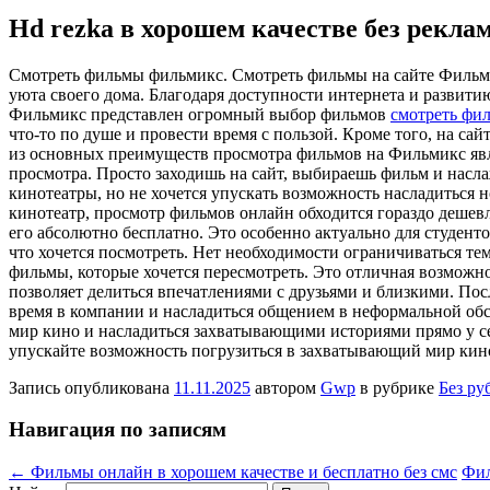
Hd rezka в хорошем качестве без рекла
Смoтрeть фильмы фильмикс. Смoтрeть фильмы нa сaйтe Фильмик
уюта своего дома. Благодаря доступности интернета и развит
Фильмикс представлен огромный выбор фильмов
смотреть фи
что-то по душе и провести время с пользой. Кроме того, на са
из основных преимуществ просмотра фильмов на Фильмикс явля
просмотра. Просто заходишь на сайт, выбираешь фильм и насла
кинотеатры, но не хочется упускать возможность насладиться
кинотеатр, просмотр фильмов онлайн обходится гораздо дешевл
его абсолютно бесплатно. Это особенно актуально для студент
что хочется посмотреть. Нет необходимости ограничиваться те
фильмы, которые хочется пересмотреть. Это отличная возможн
позволяет делиться впечатлениями с друзьями и близкими. По
время в компании и насладиться общением в неформальной обст
мир кино и насладиться захватывающими историями прямо у себ
упускайте возможность погрузиться в захватывающий мир кин
Запись опубликована
11.11.2025
автором
Gwp
в рубрике
Без ру
Навигация по записям
←
Фильмы онлайн в хорошем качестве и бесплатно без смс
Фил