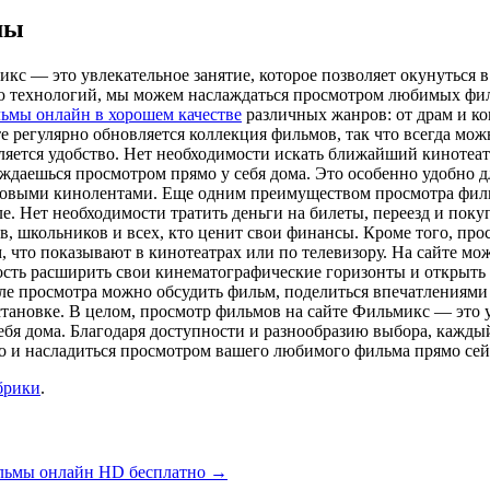
мы
с — это увлекательное занятие, которое позволяет окунуться 
ию технологий, мы можем наслаждаться просмотром любимых филь
льмы онлайн в хорошем качестве
различных жанров: от драм и ко
йте регулярно обновляется коллекция фильмов, так что всегда мо
ется удобство. Нет необходимости искать ближайший кинотеатр, 
ждаешься просмотром прямо у себя дома. Это особенно удобно д
 новыми кинолентами. Еще одним преимуществом просмотра филь
е. Нет необходимости тратить деньги на билеты, переезд и пок
ов, школьников и всех, кто ценит свои финансы. Кроме того, пр
м, что показывают в кинотеатрах или по телевизору. На сайте мо
ость расширить свои кинематографические горизонты и открыть 
сле просмотра можно обсудить фильм, поделиться впечатлениями
ановке. В целом, просмотр фильмов на сайте Фильмикс — это ув
я дома. Благодаря доступности и разнообразию выбора, каждый 
о и насладиться просмотром вашего любимого фильма прямо сей
брики
.
ьмы онлайн HD бесплатно
→