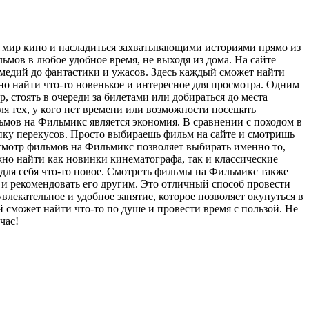
в мир кино и насладиться захватывающими историями прямо из
мов в любое удобное время, не выходя из дома. На сайте
медий до фантастики и ужасов. Здесь каждый сможет найти
жно найти что-то новенькое и интересное для просмотра. Одним
стоять в очереди за билетами или добираться до места
ля тех, у кого нет времени или возможности посещать
мов на Фильмикс является экономия. В сравнении с походом в
упку перекусов. Просто выбираешь фильм на сайте и смотришь
осмотр фильмов на Фильмикс позволяет выбирать именно то,
жно найти как новинки кинематографа, так и классические
для себя что-то новое. Смотреть фильмы на Фильмикс также
 и рекомендовать его другим. Это отличный способ провести
лекательное и удобное занятие, которое позволяет окунуться в
сможет найти что-то по душе и провести время с пользой. Не
час!