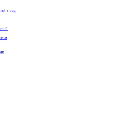
лей в год
елей
птом
ции