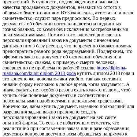
препятствий. В сущности, подтверждениями высокого
качества продаваемых документов, независимо оттого в
общем-то будет это диплом ВУЗа/колледжа, аттестат или некое
свидетельство, служит пара предпосылок. Во-первых,
документы об обучении изготавливаются на подлинных
гознак бланках, со всеми без исключения востребованными
печатями/штампами. Помимо того, элементарно сделать
персонализированный заказ на документы с внесением
данных о них в базу реестра, что непременно сможет помочь
предотвратить разного рода недоразумений. Подчеркнем, что
оформить заказ на документ об окончании обучения или
свидетельство, скажем, к примеру, о смерти человека,
совершенно не проблема по рабочей ссылке
https://diploma-
russiana.com/kupit-diplom-2018-goda
купить диплом 2018 года и
это конечно же, довольно-таки удобно, так как составить
онлайн-форму несложно в любое время, когда вздумается. А
иначе сказать, нет особого резона ехать куда-то из дома, чтоб
купить себе полезные документы в соответствии с
персональными надобностями и денежными средствами.
Конечно же, дабы купить документ, идеально подходящий для
разрешения задачи важно правильно создать
персонализированный заказ на документ на веб-сайте
опытной фирмы. То есть, не избыточным отметить, что
реалистично при составлении заказа или в разе образования
всяческих вопросов доступно всем обращаться напрямую к