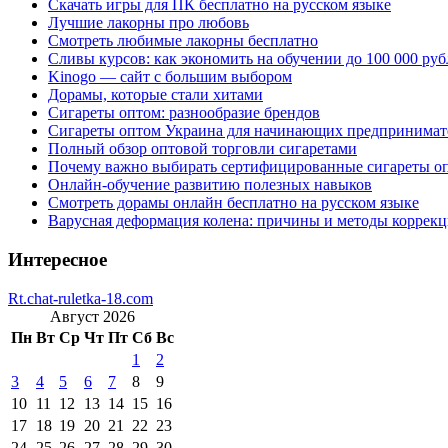
Скачать игры для ПК бесплатно на русском языке
Лучшие лакорны про любовь
Смотреть любимые лакорны бесплатно
Сливы курсов: как экономить на обучении до 100 000 руб
Kinogo — сайт с большим выбором
Дорамы, которые стали хитами
Сигареты оптом: разнообразие брендов
Сигареты оптом Украина для начинающих предпринимат
Полный обзор оптовой торговли сигаретами
Почему важно выбирать сертифицированные сигареты о
Онлайн-обучение развитию полезных навыков
Смотреть дорамы онлайн бесплатно на русском языке
Варусная деформация колена: причины и методы коррек
Интересное
Rt.chat-ruletka-18.com
Август 2026
Пн
Вт
Ср
Чт
Пт
Сб
Вс
1
2
3
4
5
6
7
8
9
10
11
12
13
14
15
16
17
18
19
20
21
22
23
24
25
26
27
28
29
30