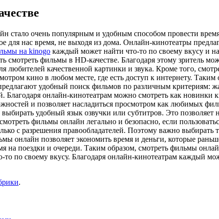
ачестве
йн стало очень популярным и удобным способом провести время
е для нас время, не выходя из дома. Онлайн-кинотеатры предл
льмы на kinogo
каждый может найти что-то по своему вкусу и н
ть смотреть фильмы в HD-качестве. Благодаря этому зритель м
для любителей качественной картинки и звука. Кроме того, смот
мотром кино в любом месте, где есть доступ к интернету. Таким
предлагают удобный поиск фильмов по различным критериям: жан
. Благодаря онлайн-кинотеатрам можно смотреть как новинки к
жностей и позволяет насладиться просмотром как любимых фильм
 выбирать удобный язык озвучки или субтитров. Это позволяет
смотреть фильмы онлайн легально и безопасно, если пользовать
олько с разрешения правообладателей. Поэтому важно выбирать
ьмы онлайн позволяет экономить время и деньги, которые раньш
емя на поездки и очереди. Таким образом, смотреть фильмы онла
о-то по своему вкусу. Благодаря онлайн-кинотеатрам каждый мож
брики
.