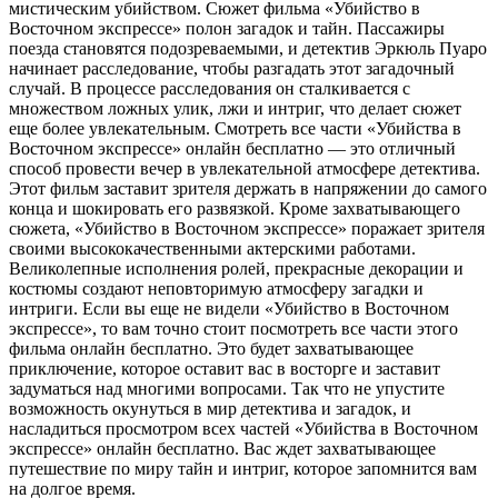
мистическим убийством. Сюжет фильма «Убийство в
Восточном экспрессе» полон загадок и тайн. Пассажиры
поезда становятся подозреваемыми, и детектив Эркюль Пуаро
начинает расследование, чтобы разгадать этот загадочный
случай. В процессе расследования он сталкивается с
множеством ложных улик, лжи и интриг, что делает сюжет
еще более увлекательным. Смотреть все части «Убийства в
Восточном экспрессе» онлайн бесплатно — это отличный
способ провести вечер в увлекательной атмосфере детектива.
Этот фильм заставит зрителя держать в напряжении до самого
конца и шокировать его развязкой. Кроме захватывающего
сюжета, «Убийство в Восточном экспрессе» поражает зрителя
своими высококачественными актерскими работами.
Великолепные исполнения ролей, прекрасные декорации и
костюмы создают неповторимую атмосферу загадки и
интриги. Если вы еще не видели «Убийство в Восточном
экспрессе», то вам точно стоит посмотреть все части этого
фильма онлайн бесплатно. Это будет захватывающее
приключение, которое оставит вас в восторге и заставит
задуматься над многими вопросами. Так что не упустите
возможность окунуться в мир детектива и загадок, и
насладиться просмотром всех частей «Убийства в Восточном
экспрессе» онлайн бесплатно. Вас ждет захватывающее
путешествие по миру тайн и интриг, которое запомнится вам
на долгое время.